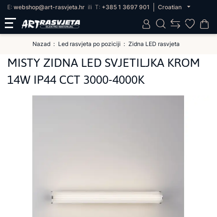
E:
webshop@art-rasvjeta.hr
ili
T:
+385 1 3697 901
Croatian
Nazad
Led rasvjeta po poziciji
Zidna LED rasvjeta
MISTY ZIDNA LED SVJETILJKA KROM
14W IP44 CCT 3000-4000K