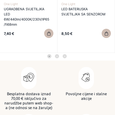
One Light
One Light
UGRADBENA SVJETILJKA
LED BATERIJSKA
LED
SVJETILJKA SA SENZOROM
6W/440lm/4000K/230V/IP65
/fi68mm
7,40 €
8,50 €
Besplatna dostava iznad
Povoljne cijene i stalne
70,00 € isključivo za
akcije
narudžbe putem web shop-
a (ne odnosi se na žarulje)