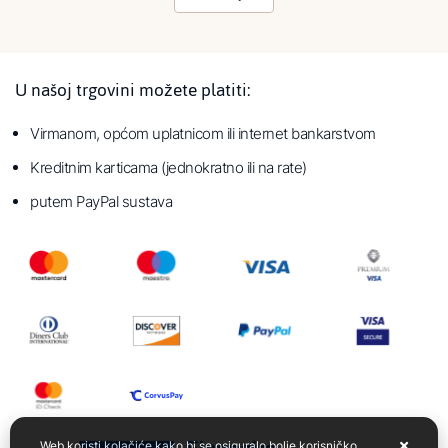
U našoj trgovini možete platiti:
Virmanom, općom uplatnicom ili internet bankarstvom
Kreditnim karticama (jednokratno ili na rate)
putem PayPal sustava
Web koristi kolačiće kako bi se osiguralo bolje korisničko