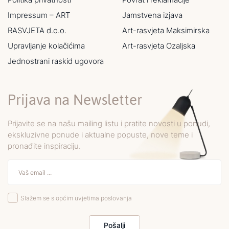
Impressum – ART
Jamstvena izjava
RASVJETA d.o.o.
Art-rasvjeta Maksimirska
Upravljanje kolačićima
Art-rasvjeta Ozaljska
Jednostrani raskid ugovora
Prijava na Newsletter
Prijavite se na našu mailing listu i pratite novosti u ponudi,
ekskluzivne ponude i aktualne popuste, nove teme i
pronađite inspiraciju.
Slažem se s općim uvjetima poslovanja
Pošalji