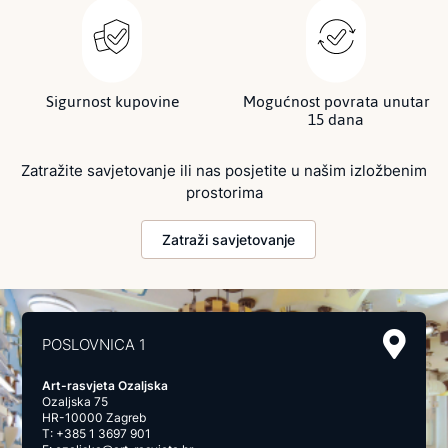
Sigurnost kupovine
Mogućnost povrata unutar
15 dana
Zatražite savjetovanje ili nas posjetite u našim izložbenim
prostorima
Zatraži savjetovanje
POSLOVNICA 1
Art-rasvjeta Ozaljska
Ozaljska 75
HR-10000 Zagreb
T:
+385 1 3697 901