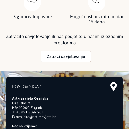
Sigurnost kupovine
Mogućnost povrata unutar
15 dana
Zatražite savjetovanje ili nas posjetite u našim izložbenim
prostorima
Zatraži savjetovanje
POSLOVNICA 1
Art-rasvjeta Ozaljska
Ozaljska 75
HR-10000 Zagreb
T:
+385 1 3697 901
E:
ozaljska@art-rasvjeta.hr
Radno vrijeme: