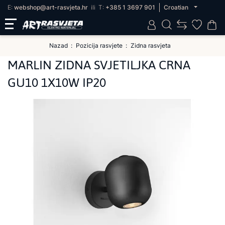
E:
webshop@art-rasvjeta.hr
ili
T:
+385 1 3697 901
Croatian
Nazad
Pozicija rasvjete
Zidna rasvjeta
MARLIN ZIDNA SVJETILJKA CRNA
GU10 1X10W IP20