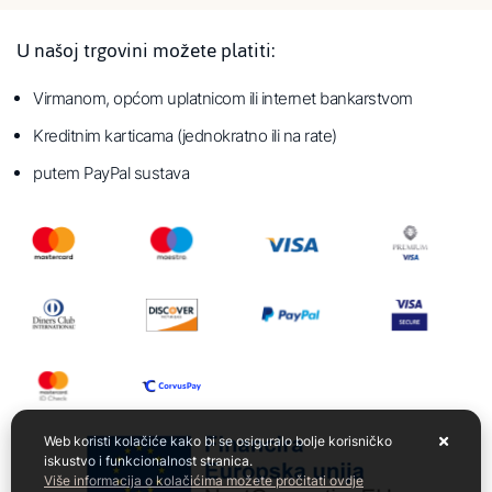
U našoj trgovini možete platiti:
Virmanom, općom uplatnicom ili internet bankarstvom
Kreditnim karticama (jednokratno ili na rate)
putem PayPal sustava
Web koristi kolačiće kako bi se osiguralo bolje korisničko
iskustvo i funkcionalnost stranica.
Više informacija o kolačićima možete pročitati ovdje