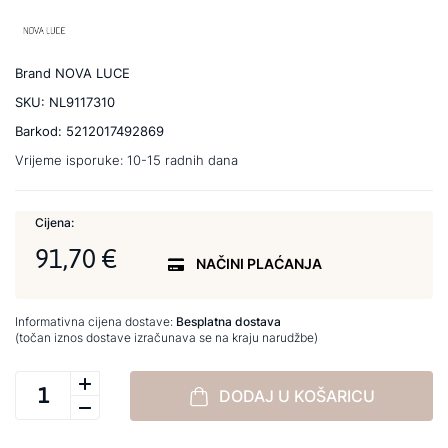
Brand
NOVA LUCE
SKU:
NL9117310
Barkod:
5212017492869
Vrijeme isporuke:
10-15 radnih dana
Cijena:
91,70 €
NAČINI PLAĆANJA
Informativna cijena dostave:
Besplatna dostava
(točan iznos dostave izračunava se na kraju narudžbe)
DODAJ U KOŠARICU