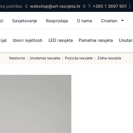
ička podrška:
E:
webshop@art-rasvjeta.hr
ili
T:
+385 1 3697 901
|
zi
Savjetovanje
Rasprodaja
O nama
Croatian
ijal
Izvori svjetlosti
LED rasvjeta
Pametna rasvjeta
Unutarn
Naslovna
Unutarnja rasvjeta
Pozicija rasvjete
Zidna rasvjeta