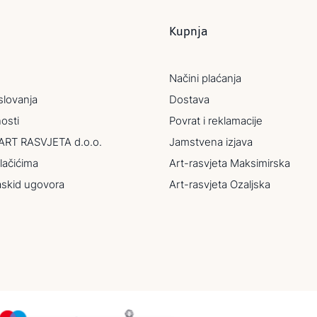
Kupnja
Načini plaćanja
slovanja
Dostava
nosti
Povrat i reklamacije
ART RASVJETA d.o.o.
Jamstvena izjava
lačićima
Art-rasvjeta Maksimirska
askid ugovora
Art-rasvjeta Ozaljska