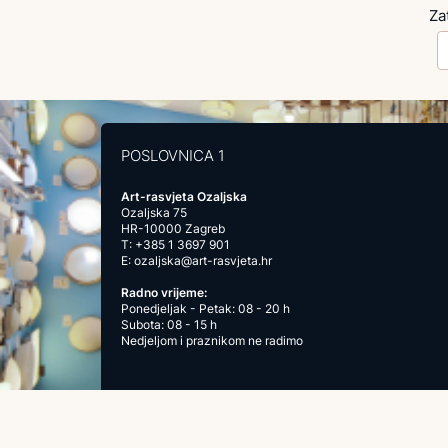
Za
POSLOVNICA 1
Art-rasvjeta Ozaljska
Ozaljska 75
HR-10000 Zagreb
T:
+385 1 3697 901
E:
ozaljska@art-rasvjeta.hr
Radno vrijeme:
Ponedjeljak - Petak: 08 - 20 h
Subota: 08 - 15 h
Nedjeljom i praznikom ne radimo