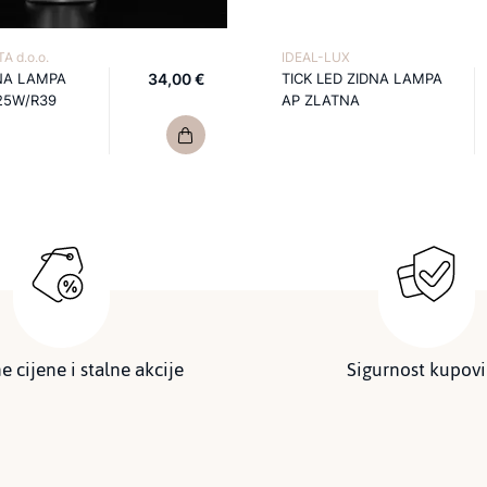
A d.o.o.
IDEAL-LUX
NA LAMPA
34,00 €
TICK LED ZIDNA LAMPA
25W/R39
AP ZLATNA
e cijene i stalne akcije
Sigurnost kupov