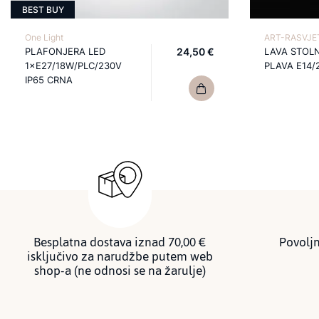
BEST BUY
One Light
ART-RASVJET
PLAFONJERA LED
24,50 €
LAVA STOL
1×E27/18W/PLC/230V
PLAVA E14/
IP65 CRNA
Besplatna dostava iznad 70,00 €
Povoljn
isključivo za narudžbe putem web
shop-a (ne odnosi se na žarulje)