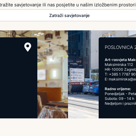
tražite savjetovanje ili nas posjetite u našim izložbenim prostor
Zatraži savjetovanje
POSLOVNICA 
Art-rasvjeta Mak
Maksimirska 112
HR-10000 Zagre
T:
+385 1 7787 90
E:
maksimirska@art
Radno vrijeme:
Ponedjeljak - Peta
Subota: 09 - 14 h
Nedjeljom i prazn