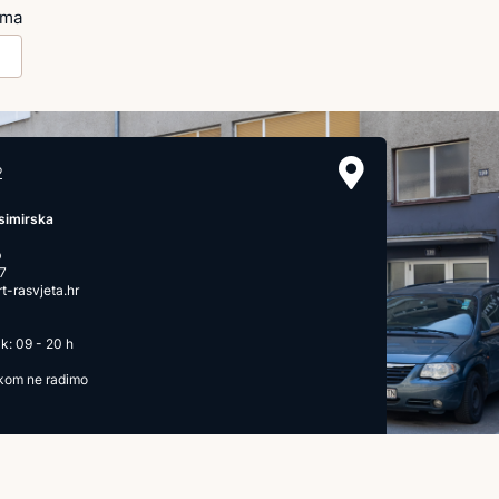
ima
2
simirska
b
7
-rasvjeta.hr
k: 09 - 20 h
ikom ne radimo