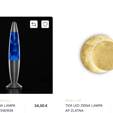
A d.o.o.
IDEAL-LUX
NA LAMPA
34,00 €
TICK LED ZIDNA LAMPA
25W/R39
AP ZLATNA