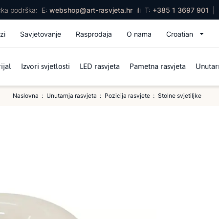
ička podrška:
E:
webshop@art-rasvjeta.hr
ili
T:
+385 1 3697 901
|
zi
Savjetovanje
Rasprodaja
O nama
Croatian
ijal
Izvori svjetlosti
LED rasvjeta
Pametna rasvjeta
Unutarn
Naslovna
Unutarnja rasvjeta
Pozicija rasvjete
Stolne svjetiljke