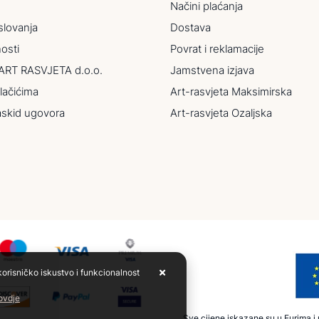
Načini plaćanja
slovanja
Dostava
nosti
Povrat i reklamacije
ART RASVJETA d.o.o.
Jamstvena izjava
lačićima
Art-rasvjeta Maksimirska
askid ugovora
Art-rasvjeta Ozaljska
korisničko iskustvo i funkcionalnost
 ovdje
Sve cijene iskazane su u Eurima i u