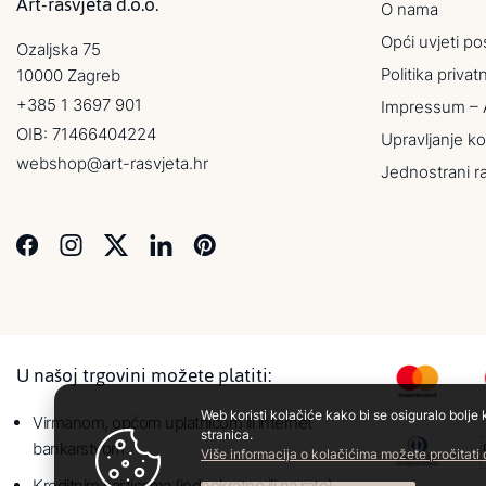
Art-rasvjeta d.o.o.
O nama
Opći uvjeti po
Ozaljska 75
Politika privat
10000 Zagreb
+385 1 3697 901
Impressum – 
OIB: 71466404224
Upravljanje ko
webshop@art-rasvjeta.hr
Jednostrani r
U našoj trgovini možete platiti:
Web koristi kolačiće kako bi se osiguralo bolje 
Virmanom, općom uplatnicom ili internet
stranica.
bankarstvom
Više informacija o kolačićima možete pročitati
Kreditnim karticama (jednokratno ili na rate)