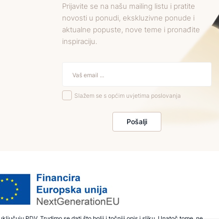
Prijavite se na našu mailing listu i pratite
novosti u ponudi, ekskluzivne ponude i
aktualne popuste, nove teme i pronađite
inspiraciju.
Slažem se s općim uvjetima poslovanja
Pošalji
ključuju PDV. Trudimo se dati što bolji i točniji opis i sliku. Unatoč tome, ne