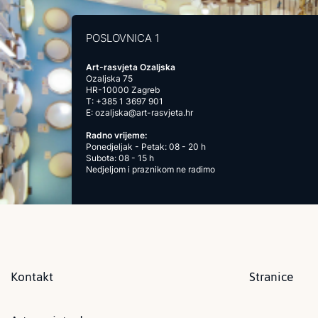
POSLOVNICA 1
Art-rasvjeta Ozaljska
Ozaljska 75
HR-10000 Zagreb
T:
+385 1 3697 901
E:
ozaljska@art-rasvjeta.hr
Radno vrijeme:
Ponedjeljak - Petak: 08 - 20 h
Subota: 08 - 15 h
Nedjeljom i praznikom ne radimo
Kontakt
Stranice