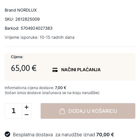
Brand
NORDLUX
SKU:
2612825009
Barkod:
5704924027383
Vrijeme isporuke:
10-15 radnih dana
Cijena:
65,00 €
NAČINI PLAĆANJA
Informativna cijena dostave:
7,00 €
(točan iznos dostave izračunava se na kraju narudžbe)
DODAJ U KOŠARICU
Besplatna dostava
za narudžbe iznad
70,00 €