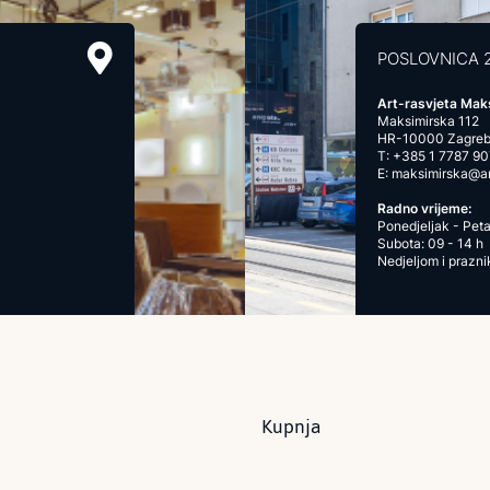
POSLOVNICA 
Art-rasvjeta Mak
Maksimirska 112
HR-10000 Zagre
T:
+385 1 7787 90
E:
maksimirska@art
Radno vrijeme:
Ponedjeljak - Peta
Subota: 09 - 14 h
Nedjeljom i prazn
Kupnja