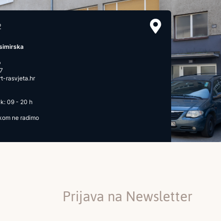
2
simirska
b
7
-rasvjeta.hr
k: 09 - 20 h
ikom ne radimo
Prijava na Newsletter