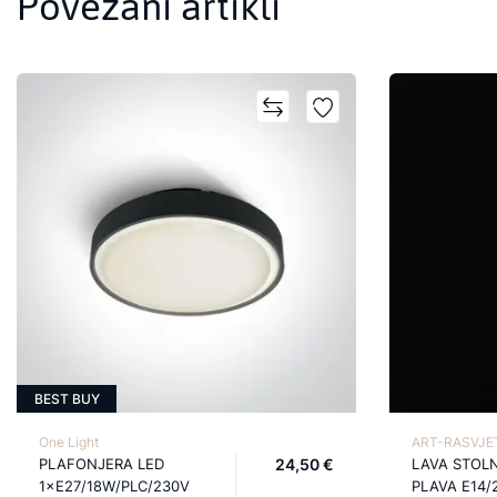
Povezani artikli
BEST BUY
One Light
ART-RASVJET
PLAFONJERA LED
24,50 €
LAVA STOL
1×E27/18W/PLC/230V
PLAVA E14/