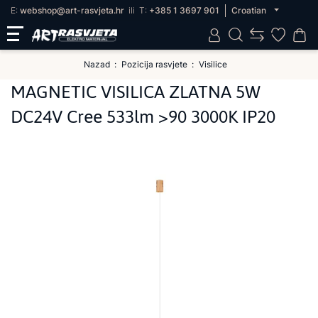
E:
webshop@art-rasvjeta.hr
ili
T:
+385 1 3697 901
Croatian
Nazad
Pozicija rasvjete
Visilice
MAGNETIC VISILICA ZLATNA 5W
DC24V Cree 533lm >90 3000K IP20