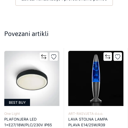
Povezani artikli
BEST BUY
One Light
ART-RASVJETA d.o.o.
PLAFONJERA LED
LAVA STOLNA LAMPA
1×E27/18W/PLC/230V IP65
PLAVA E14/25W/R39