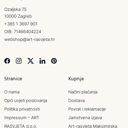
Ozaljska 75
10000 Zagreb
+385 1 3697 901
OIB: 71466404224
webshop@art-rasvjeta.hr
Stranice
Kupnja
O nama
Načini plaćanja
Opći uvjeti poslovanja
Dostava
Politika privatnosti
Povrat i reklamacije
Impressum – ART
Jamstvena izjava
RASVJETA d.o.o.
Art-rasvjeta Maksimirska