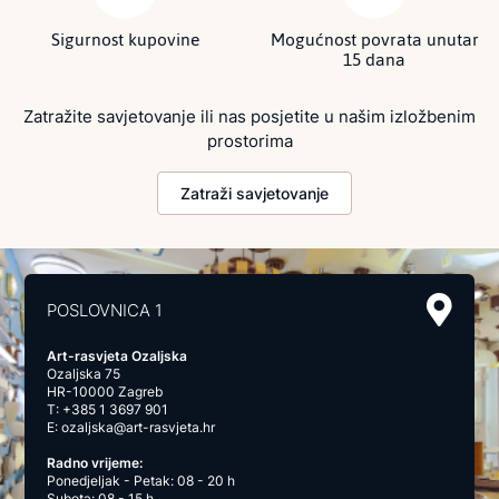
Sigurnost kupovine
Mogućnost povrata unutar
15 dana
Zatražite savjetovanje ili nas posjetite u našim izložbenim
prostorima
Zatraži savjetovanje
POSLOVNICA 1
Art-rasvjeta Ozaljska
Ozaljska 75
HR-10000 Zagreb
T:
+385 1 3697 901
E:
ozaljska@art-rasvjeta.hr
Radno vrijeme:
Ponedjeljak - Petak: 08 - 20 h
Subota: 08 - 15 h