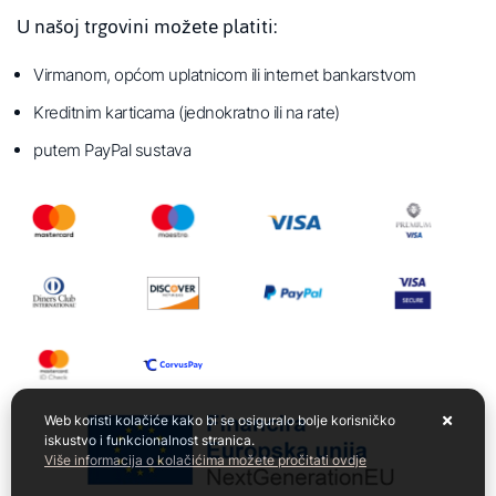
U našoj trgovini možete platiti:
Virmanom, općom uplatnicom ili internet bankarstvom
Kreditnim karticama (jednokratno ili na rate)
putem PayPal sustava
Web koristi kolačiće kako bi se osiguralo bolje korisničko
iskustvo i funkcionalnost stranica.
Više informacija o kolačićima možete pročitati ovdje