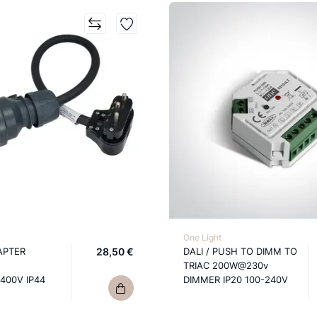
One Light
APTER
28,50 €
DALI / PUSH TO DIMM TO
TRIAC 200W@230v
400V IP44
DIMMER IP20 100-240V