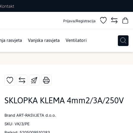
Kontakt
Prijava/Registracija
ja rasvjeta
Vanjska rasvjeta
Ventilatori
SKLOPKA KLEMA 4mm2/3A/250V
Brand
ART-RASVJETA d.o.o.
SKU:
VK/3/PE
Barkod:
5205009510283