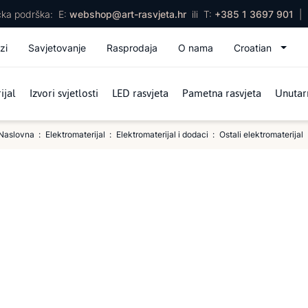
ička podrška:
E:
webshop@art-rasvjeta.hr
ili
T:
+385 1 3697 901
|
zi
Savjetovanje
Rasprodaja
O nama
Croatian
ijal
Izvori svjetlosti
LED rasvjeta
Pametna rasvjeta
Unutarn
Naslovna
Elektromaterijal
Elektromaterijal i dodaci
Ostali elektromaterijal