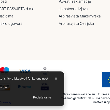
nosti
Povrat i reklamacije
ART RASVJETA d.o.o.
Jamstvena izjava
lačićima
Art-rasvjeta Maksimirska
askid ugovora
Art-rasvjeta Ozaljska
korisničko iskustvo i funkcionalnost
 ovdje
Sve cijene iskazane su u Eurima i u
Podešavanje
možemo garantirati da su svi navede
nastale u op