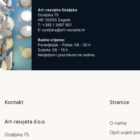
Art-rasvjeta Ozaljska
Ozaljska 75
HR-10000 Zagreb
T:
+385 1 3697 901
E:
ozaljska@art-rasvjeta.hr
Radno vrijeme:
Ponedjeljak - Petak: 08 - 20 h
Subota: 08 - 15 h
Nedjeljom i praznikom ne radimo
Kontakt
Stranice
Art-rasvjeta d.o.o.
O nama
Opći uvjeti po
Ozaljska 75