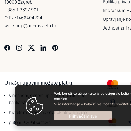
Politika privat
10000 Zagreb
+385 1 3697 901
Impressum – 
OIB: 71466404224
Upravljanje ko
webshop@art-rasvjeta.hr
Jednostrani r
U našoj trgovini možete platiti:
Web koristi kolačiće kako bi se osiguralo bolje 
Virmanom, općom uplatnicom ili internet
stranica.
bankarstvom
Više informacija o kolačićima možete pročitati
Kreditnim karticama (jednokratno ili na rate)
Prihvaćam sve
putem PayPal sustava