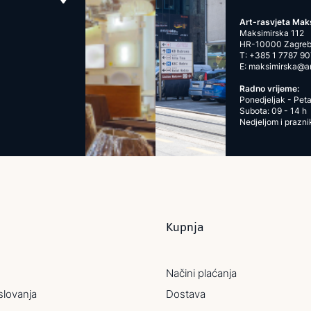
Art-rasvjeta Mak
Maksimirska 112
HR-10000 Zagre
T:
+385 1 7787 90
E:
maksimirska@art
Radno vrijeme:
Ponedjeljak - Peta
Subota: 09 - 14 h
Nedjeljom i prazn
Kupnja
Načini plaćanja
slovanja
Dostava