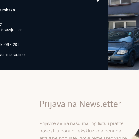
simirska
b
7
-rasvjeta.hr
k: 09 - 20 h
ikom ne radimo
Prijava na Newsletter
Prijavite se na našu mailing listu i pratite
novosti u ponudi, ekskluzivne ponude i
aktualne popuste, nove teme i pronađite