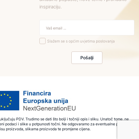
inspiraciju.
Slažem se s općim uvjetima poslovanja
Pošalji
ključuju PDV. Trudimo se dati što bolji i točniji opis i sliku. Unatoč tome, ne
ni podaci i slike u potpunosti točni. Ne odgovaramo za eventualne pogreške
isu proizvoda, slikama proizvoda te promjene cijena.