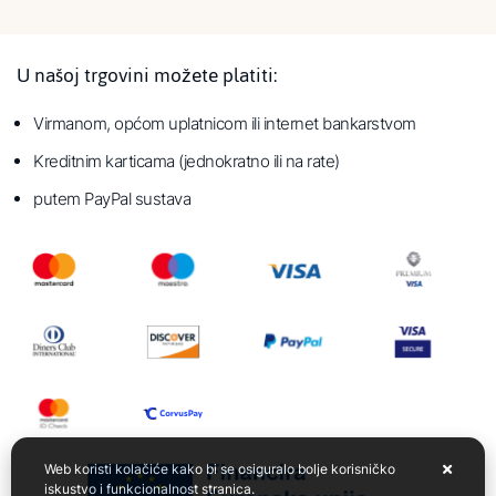
U našoj trgovini možete platiti:
Virmanom, općom uplatnicom ili internet bankarstvom
Kreditnim karticama (jednokratno ili na rate)
putem PayPal sustava
Web koristi kolačiće kako bi se osiguralo bolje korisničko
iskustvo i funkcionalnost stranica.