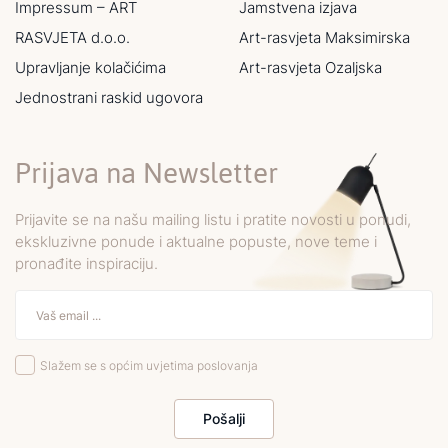
Impressum – ART
Jamstvena izjava
RASVJETA d.o.o.
Art-rasvjeta Maksimirska
Upravljanje kolačićima
Art-rasvjeta Ozaljska
Jednostrani raskid ugovora
Prijava na Newsletter
Prijavite se na našu mailing listu i pratite novosti u ponudi,
ekskluzivne ponude i aktualne popuste, nove teme i
pronađite inspiraciju.
Slažem se s općim uvjetima poslovanja
Pošalji