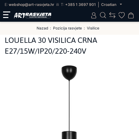
E:
webshop@art-rasvjeta.hr
ili
T:
+385 1 3697 901
Croatian
Nazad
Pozicija rasvjete
Visilice
LOUELLA 30 VISILICA CRNA
E27/15W/IP20/220-240V