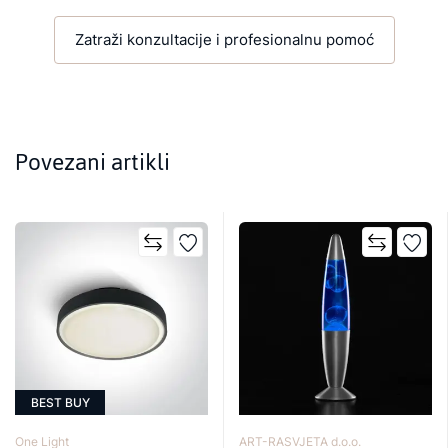
Zatraži konzultacije i profesionalnu pomoć
Povezani artikli
BEST BUY
One Light
ART-RASVJETA d.o.o.