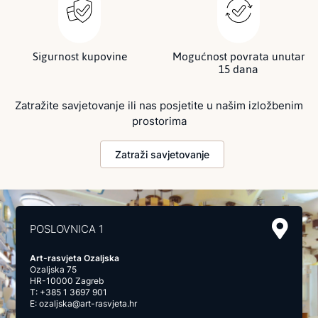
Sigurnost kupovine
Mogućnost povrata unutar
15 dana
Zatražite savjetovanje ili nas posjetite u našim izložbenim
prostorima
Zatraži savjetovanje
POSLOVNICA 1
Art-rasvjeta Ozaljska
Ozaljska 75
HR-10000 Zagreb
T:
+385 1 3697 901
E:
ozaljska@art-rasvjeta.hr