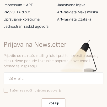
Impressum – ART
Jamstvena izjava
RASVJETA d.o.o.
Art-rasvjeta Maksimirska
Upravljanje kolačićima
Art-rasvjeta Ozaljska
Jednostrani raskid ugovora
Prijava na Newsletter
Prijavite se na našu mailing listu i pratite novosti u ponudi,
ekskluzivne ponude i aktualne popuste, nove teme i
pronađite inspiraciju.
Slažem se s općim uvjetima poslovanja
Pošalji