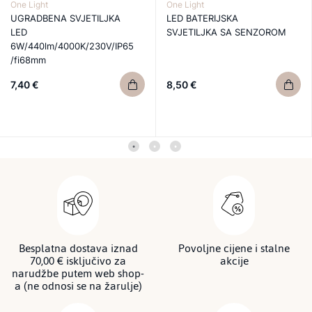
One Light
One Light
UGRADBENA SVJETILJKA
LED BATERIJSKA
LED
SVJETILJKA SA SENZOROM
6W/440lm/4000K/230V/IP65
/fi68mm
7,40 €
8,50 €
Besplatna dostava iznad
Povoljne cijene i stalne
70,00 € isključivo za
akcije
narudžbe putem web shop-
a (ne odnosi se na žarulje)