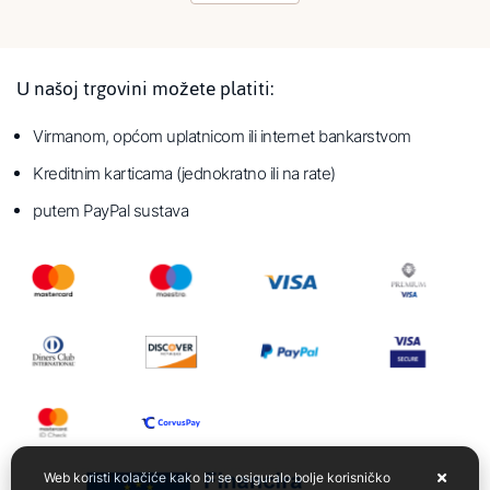
U našoj trgovini možete platiti:
Virmanom, općom uplatnicom ili internet bankarstvom
Kreditnim karticama (jednokratno ili na rate)
putem PayPal sustava
Web koristi kolačiće kako bi se osiguralo bolje korisničko