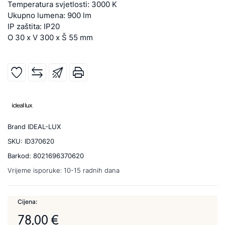
Temperatura svjetlosti: 3000 K
Ukupno lumena: 900 lm
IP zaštita: IP20
O 30 x V 300 x Š 55 mm
Brand
IDEAL-LUX
SKU:
ID370620
Barkod:
8021696370620
Vrijeme isporuke:
10-15 radnih dana
Cijena:
78,00 €