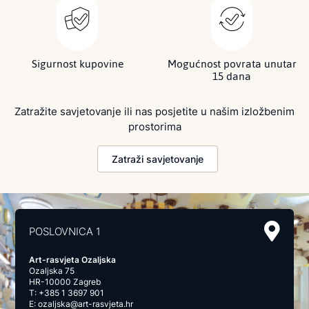
Sigurnost kupovine
Mogućnost povrata unutar
15 dana
Zatražite savjetovanje ili nas posjetite u našim izložbenim
prostorima
Zatraži savjetovanje
POSLOVNICA 1
Art-rasvjeta Ozaljska
Ozaljska 75
HR-10000 Zagreb
T:
+385 1 3697 901
E:
ozaljska@art-rasvjeta.hr