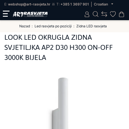
E:
webshop@art-rasvjeta.hr
ili
T:
+385 1 3697 901
Croatian
Nazad
Led rasvjeta po poziciji
Zidna LED rasvjeta
LOOK LED OKRUGLA ZIDNA
SVJETILJKA AP2 D30 H300 ON-OFF
3000K BIJELA