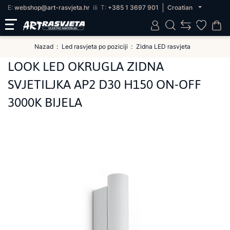
E:
webshop@art-rasvjeta.hr
ili
T:
+385 1 3697 901
Croatian
Nazad
Led rasvjeta po poziciji
Zidna LED rasvjeta
LOOK LED OKRUGLA ZIDNA
SVJETILJKA AP2 D30 H150 ON-OFF
3000K BIJELA