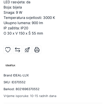
LED rasvjeta: da
Boja: bijela
Snaga: 9 W
Temperatura svjetlosti: 3000 K
Ukupno lumena: 900 lm
IP zaštita: IP20
O 30 x V 150 x Š 55 mm
Brand
IDEAL-LUX
SKU:
ID370552
Barkod:
8021696370552
Vrijeme isporuke:
10-15 radnih dana