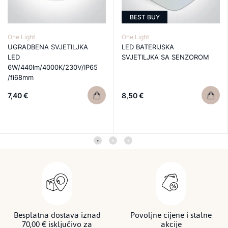
BEST BUY
One Light
One Light
UGRADBENA SVJETILJKA
LED BATERIJSKA
LED
SVJETILJKA SA SENZOROM
6W/440lm/4000K/230V/IP65
/fi68mm
7,40 €
8,50 €
Besplatna dostava iznad
Povoljne cijene i stalne
70,00 € isključivo za
akcije