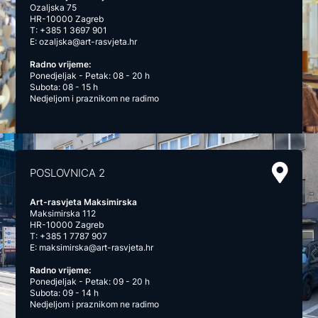
Ozaljska 75
HR-10000 Zagreb
T:
+385 1 3697 901
E:
ozaljska@art-rasvjeta.hr
Radno vrijeme:
Ponedjeljak - Petak: 08 - 20 h
Subota: 08 - 15 h
Nedjeljom i praznikom ne radimo
POSLOVNICA 2
Art-rasvjeta Maksimirska
Maksimirska 112
HR-10000 Zagreb
T:
+385 1 7787 907
E:
maksimirska@art-rasvjeta.hr
Radno vrijeme:
Ponedjeljak - Petak: 09 - 20 h
Subota: 09 - 14 h
Nedjeljom i praznikom ne radimo