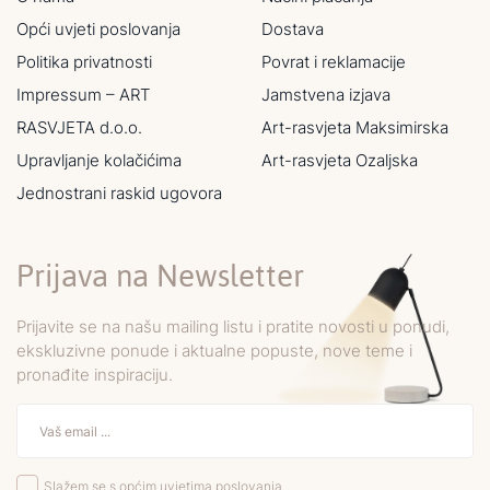
Opći uvjeti poslovanja
Dostava
Politika privatnosti
Povrat i reklamacije
Impressum – ART
Jamstvena izjava
RASVJETA d.o.o.
Art-rasvjeta Maksimirska
Upravljanje kolačićima
Art-rasvjeta Ozaljska
Jednostrani raskid ugovora
Prijava na Newsletter
Prijavite se na našu mailing listu i pratite novosti u ponudi,
ekskluzivne ponude i aktualne popuste, nove teme i
pronađite inspiraciju.
Slažem se s općim uvjetima poslovanja