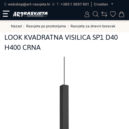
E:
webshop@art-rasvjeta.hr
ili
T:
+385 1 3697 901
Croatian
Nazad
Rasvjeta po prostorijama
Rasvjeta za dnevni boravak
LOOK KVADRATNA VISILICA SP1 D40
H400 CRNA