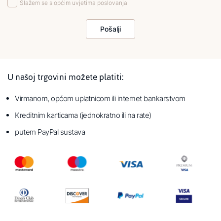
Slažem se s općim uvjetima poslovanja
Pošalji
U našoj trgovini možete platiti:
Virmanom, općom uplatnicom ili internet bankarstvom
Kreditnim karticama (jednokratno ili na rate)
putem PayPal sustava