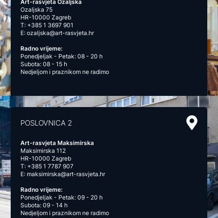
Art-rasvjeta Ozaljska
Ozaljska 75
HR-10000 Zagreb
T:
+385 1 3697 901
E:
ozaljska@art-rasvjeta.hr
Radno vrijeme:
Ponedjeljak - Petak: 08 - 20 h
Subota: 08 - 15 h
Nedjeljom i praznikom ne radimo
POSLOVNICA 2
Art-rasvjeta Maksimirska
Maksimirska 112
HR-10000 Zagreb
T:
+385 1 7787 907
E:
maksimirska@art-rasvjeta.hr
Radno vrijeme:
Ponedjeljak - Petak: 09 - 20 h
Subota: 09 - 14 h
Nedjeljom i praznikom ne radimo