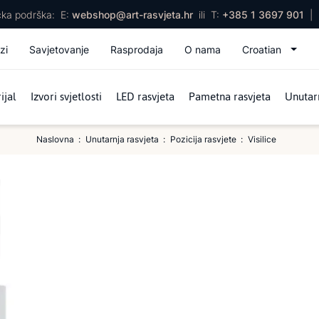
ička podrška:
E:
webshop@art-rasvjeta.hr
ili
T:
+385 1 3697 901
|
zi
Savjetovanje
Rasprodaja
O nama
Croatian
ijal
Izvori svjetlosti
LED rasvjeta
Pametna rasvjeta
Unutarn
Naslovna
Unutarnja rasvjeta
Pozicija rasvjete
Visilice