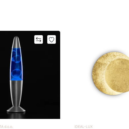
A d.o.o.
IDEAL-LUX