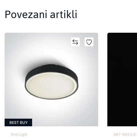
Povezani artikli
BEST BUY
One Light
ART-RASVJET