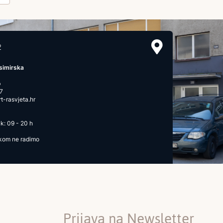
2
simirska
b
7
-rasvjeta.hr
k: 09 - 20 h
ikom ne radimo
Prijava na Newsletter