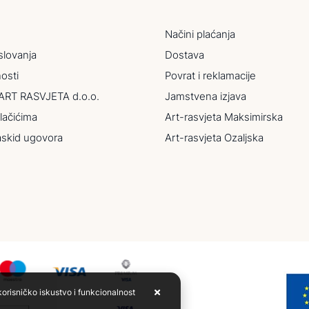
Načini plaćanja
slovanja
Dostava
nosti
Povrat i reklamacije
ART RASVJETA d.o.o.
Jamstvena izjava
lačićima
Art-rasvjeta Maksimirska
askid ugovora
Art-rasvjeta Ozaljska
korisničko iskustvo i funkcionalnost