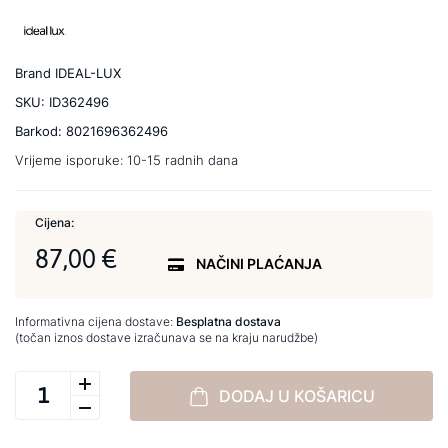
Brand
IDEAL-LUX
SKU:
ID362496
Barkod:
8021696362496
Vrijeme isporuke:
10-15 radnih dana
Cijena:
87,00 €
NAČINI PLAĆANJA
Informativna cijena dostave:
Besplatna dostava
(točan iznos dostave izračunava se na kraju narudžbe)
DODAJ U KOŠARICU