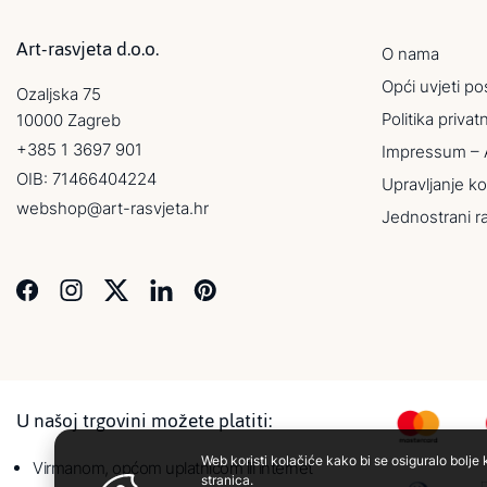
Art-rasvjeta d.o.o.
O nama
Opći uvjeti po
Ozaljska 75
Politika privat
10000 Zagreb
+385 1 3697 901
Impressum – 
OIB: 71466404224
Upravljanje ko
webshop@art-rasvjeta.hr
Jednostrani r
U našoj trgovini možete platiti:
Web koristi kolačiće kako bi se osiguralo bolje 
Virmanom, općom uplatnicom ili internet
stranica.