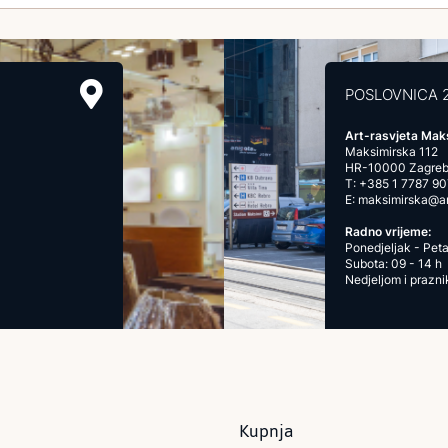
POSLOVNICA 
Art-rasvjeta Mak
Maksimirska 112
HR-10000 Zagre
T:
+385 1 7787 90
E:
maksimirska@art
Radno vrijeme:
Ponedjeljak - Peta
Subota: 09 - 14 h
Nedjeljom i prazn
Kupnja