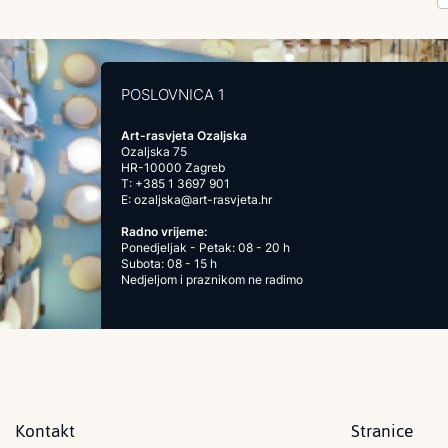
POSLOVNICA 1
Art-rasvjeta Ozaljska
Ozaljska 75
HR-10000 Zagreb
T:
+385 1 3697 901
E:
ozaljska@art-rasvjeta.hr
Radno vrijeme:
Ponedjeljak - Petak: 08 - 20 h
Subota: 08 - 15 h
Nedjeljom i praznikom ne radimo
Kontakt
Stranice