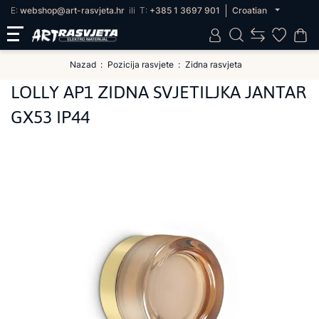
E:
webshop@art-rasvjeta.hr
ili
T:
+385 1 3697 901
Croatian
Nazad
Pozicija rasvjete
Zidna rasvjeta
LOLLY AP1 ZIDNA SVJETILJKA JANTAR
GX53 IP44