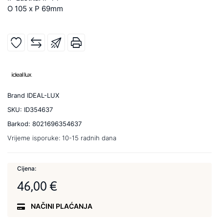
O 105 x P 69mm
Brand
IDEAL-LUX
SKU:
ID354637
Barkod:
8021696354637
Vrijeme isporuke:
10-15 radnih dana
Cijena:
46,00 €
NAČINI PLAĆANJA