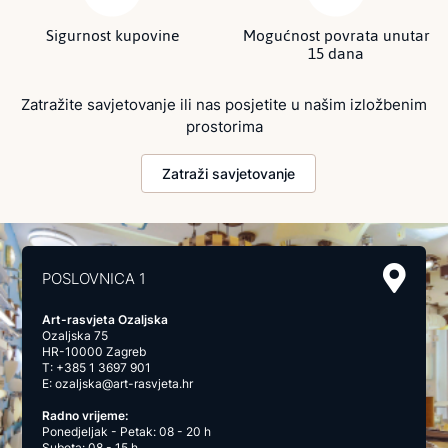
Sigurnost kupovine
Mogućnost povrata unutar
15 dana
Zatražite savjetovanje ili nas posjetite u našim izložbenim
prostorima
Zatraži savjetovanje
POSLOVNICA 1
Art-rasvjeta Ozaljska
Ozaljska 75
HR-10000 Zagreb
T:
+385 1 3697 901
E:
ozaljska@art-rasvjeta.hr
Radno vrijeme:
Ponedjeljak - Petak: 08 - 20 h
Subota: 08 - 15 h