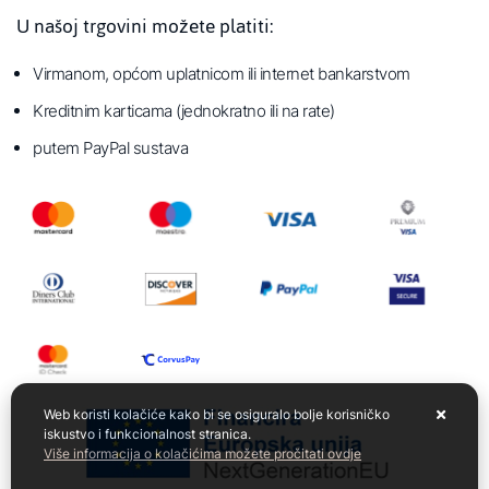
U našoj trgovini možete platiti:
Virmanom, općom uplatnicom ili internet bankarstvom
Kreditnim karticama (jednokratno ili na rate)
putem PayPal sustava
Web koristi kolačiće kako bi se osiguralo bolje korisničko
iskustvo i funkcionalnost stranica.
Više informacija o kolačićima možete pročitati ovdje