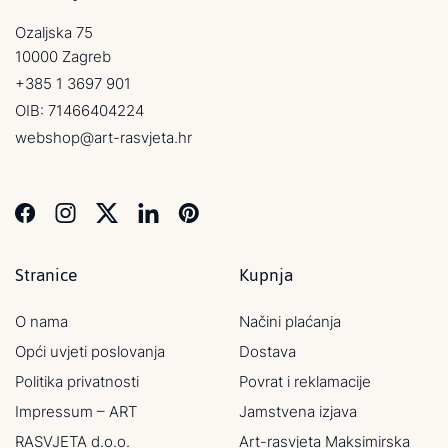
Ozaljska 75
10000 Zagreb
+385 1 3697 901
OIB: 71466404224
webshop@art-rasvjeta.hr
Stranice
Kupnja
O nama
Načini plaćanja
Opći uvjeti poslovanja
Dostava
Politika privatnosti
Povrat i reklamacije
Impressum – ART
Jamstvena izjava
RASVJETA d.o.o.
Art-rasvjeta Maksimirska