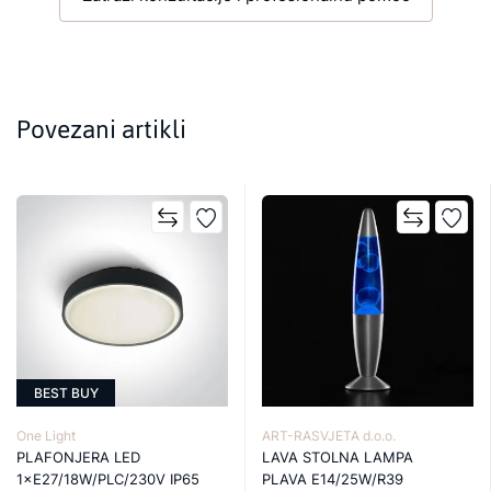
Povezani artikli
BEST BUY
One Light
ART-RASVJETA d.o.o.
PLAFONJERA LED
LAVA STOLNA LAMPA
1×E27/18W/PLC/230V IP65
PLAVA E14/25W/R39