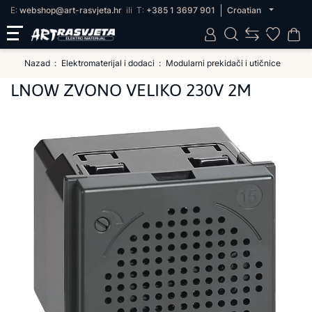
E:
webshop@art-rasvjeta.hr
ili
T:
+385 1 3697 901
Croatian
Nazad
Elektromaterijal i dodaci
Modularni prekidači i utičnice
LNOW ZVONO VELIKO 230V 2M