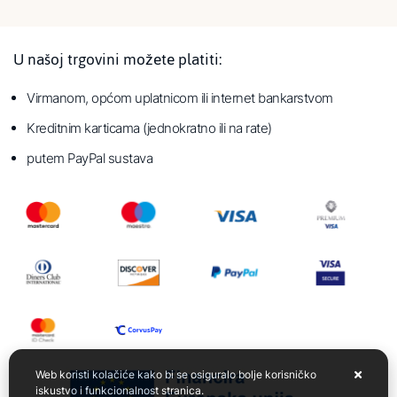
U našoj trgovini možete platiti:
Virmanom, općom uplatnicom ili internet bankarstvom
Kreditnim karticama (jednokratno ili na rate)
putem PayPal sustava
Web koristi kolačiće kako bi se osiguralo bolje korisničko
iskustvo i funkcionalnost stranica.