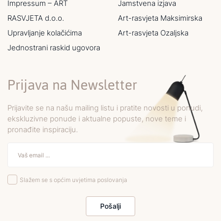
Impressum – ART
Jamstvena izjava
RASVJETA d.o.o.
Art-rasvjeta Maksimirska
Upravljanje kolačićima
Art-rasvjeta Ozaljska
Jednostrani raskid ugovora
Prijava na Newsletter
Prijavite se na našu mailing listu i pratite novosti u ponudi,
ekskluzivne ponude i aktualne popuste, nove teme i
pronađite inspiraciju.
Slažem se s općim uvjetima poslovanja
Pošalji