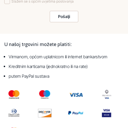
Slažem se s općim uvjetima poslovanja
Pošalji
U našoj trgovini možete platiti:
Virmanom, općom uplatnicom ili internet bankarstvom
Kreditnim karticama (jednokratno ili na rate)
putem PayPal sustava