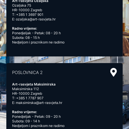
Art-rasvjeta Ozaljska
Ozaljska 75
HR-10000 Zagreb
T:
+385 1 3697 901
E:
ozaljska@art-rasvjeta.hr
Radno vrijeme:
Ponedjeljak - Petak: 08 - 20 h
Subota: 08 - 15 h
Nedjeljom i praznikom ne radimo
POSLOVNICA 2
Art-rasvjeta Maksimirska
Maksimirska 112
HR-10000 Zagreb
T:
+385 1 7787 907
E:
maksimirska@art-rasvjeta.hr
Radno vrijeme:
Ponedjeljak - Petak: 09 - 20 h
Subota: 09 - 14 h
Nedjeljom i praznikom ne radimo