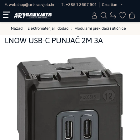
E:
webshop@art-rasvjeta.hr
ili
T:
+385 1 3697 901
Croatian
Nazad
Elektromaterijal i dodaci
Modularni prekidači i utičnice
LNOW USB-C PUNJAČ 2M 3A