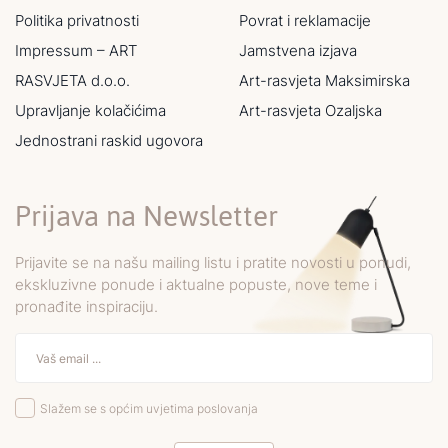
Politika privatnosti
Povrat i reklamacije
Impressum – ART
Jamstvena izjava
RASVJETA d.o.o.
Art-rasvjeta Maksimirska
Upravljanje kolačićima
Art-rasvjeta Ozaljska
Jednostrani raskid ugovora
Prijava na Newsletter
Prijavite se na našu mailing listu i pratite novosti u ponudi,
ekskluzivne ponude i aktualne popuste, nove teme i
pronađite inspiraciju.
Slažem se s općim uvjetima poslovanja