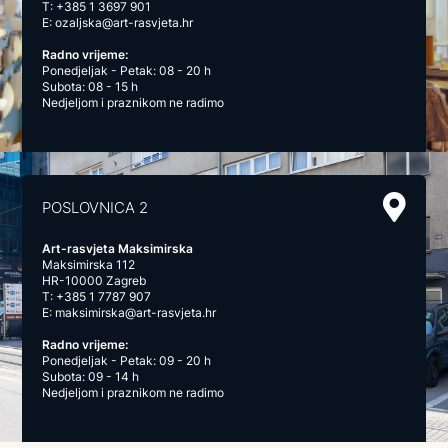
T:
+385 1 3697 901
E:
ozaljska@art-rasvjeta.hr
Radno vrijeme:
Ponedjeljak - Petak: 08 - 20 h
Subota: 08 - 15 h
Nedjeljom i praznikom ne radimo
POSLOVNICA 2
Art-rasvjeta Maksimirska
Maksimirska 112
HR-10000 Zagreb
T:
+385 1 7787 907
E:
maksimirska@art-rasvjeta.hr
Radno vrijeme:
Ponedjeljak - Petak: 09 - 20 h
Subota: 09 - 14 h
Nedjeljom i praznikom ne radimo