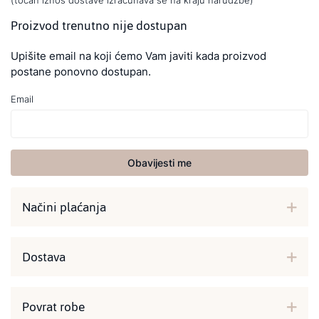
(točan iznos dostave izračunava se na kraju narudžbe)
Proizvod trenutno nije dostupan
Upišite email na koji ćemo Vam javiti kada proizvod
postane ponovno dostupan.
Email
Obavijesti me
Načini plaćanja
Dostava
Povrat robe