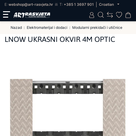
E:
webshop@art-rasvjeta.hr
ili
T:
+385 1 3697 901
Croatian
Nazad
Elektromaterijal i dodaci
Modularni prekidači i utičnice
LNOW UKRASNI OKVIR 4M OPTIC