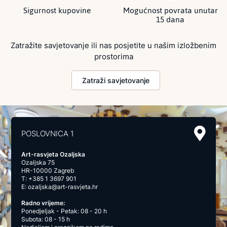
Sigurnost kupovine
Mogućnost povrata unutar
15 dana
Zatražite savjetovanje ili nas posjetite u našim izložbenim
prostorima
Zatraži savjetovanje
POSLOVNICA 1
Art-rasvjeta Ozaljska
Ozaljska 75
HR-10000 Zagreb
T:
+385 1 3697 901
E:
ozaljska@art-rasvjeta.hr
Radno vrijeme:
Ponedjeljak - Petak: 08 - 20 h
Subota: 08 - 15 h