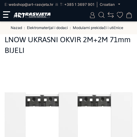
E:
webshop@art-rasvjeta.hr
ili
T:
+385 1 3697 901
Croatian
Nazad
Elektromaterijal i dodaci
Modularni prekidači i utičnice
LNOW UKRASNI OKVIR 2M+2M 71mm
BIJELI