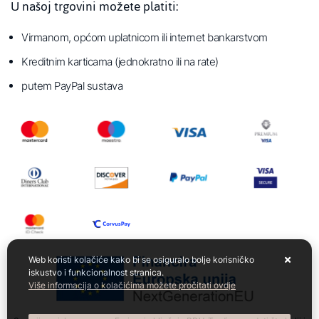
U našoj trgovini možete platiti:
Virmanom, općom uplatnicom ili internet bankarstvom
Kreditnim karticama (jednokratno ili na rate)
putem PayPal sustava
Web koristi kolačiće kako bi se osiguralo bolje korisničko
iskustvo i funkcionalnost stranica.
Više informacija o kolačićima možete pročitati ovdje