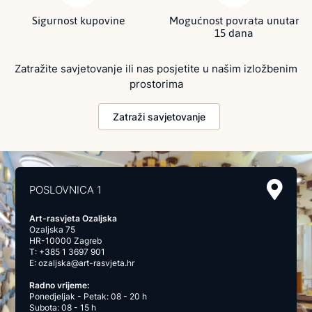
Sigurnost kupovine
Mogućnost povrata unutar
15 dana
Zatražite savjetovanje ili nas posjetite u našim izložbenim
prostorima
Zatraži savjetovanje
POSLOVNICA 1
Art-rasvjeta Ozaljska
Ozaljska 75
HR-10000 Zagreb
T:
+385 1 3697 901
E:
ozaljska@art-rasvjeta.hr
Radno vrijeme:
Ponedjeljak - Petak: 08 - 20 h
Subota: 08 - 15 h