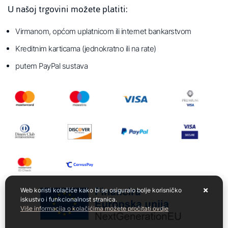
U našoj trgovini možete platiti:
Virmanom, općom uplatnicom ili internet bankarstvom
Kreditnim karticama (jednokratno ili na rate)
putem PayPal sustava
Web koristi kolačiće kako bi se osiguralo bolje korisničko
iskustvo i funkcionalnost stranica.
Više informacija o kolačićima možete pročitati ovdje