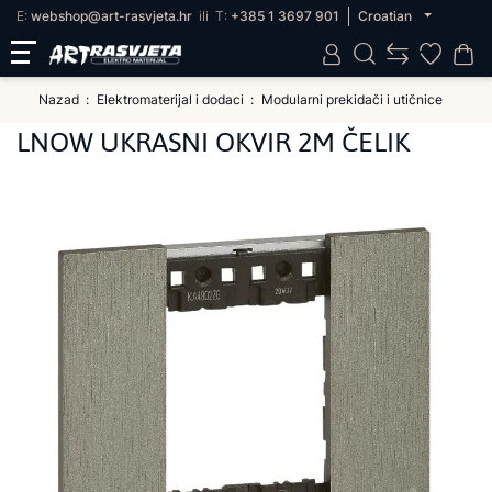
E:
webshop@art-rasvjeta.hr
ili
T:
+385 1 3697 901
Croatian
Nazad
Elektromaterijal i dodaci
Modularni prekidači i utičnice
LNOW UKRASNI OKVIR 2M ČELIK