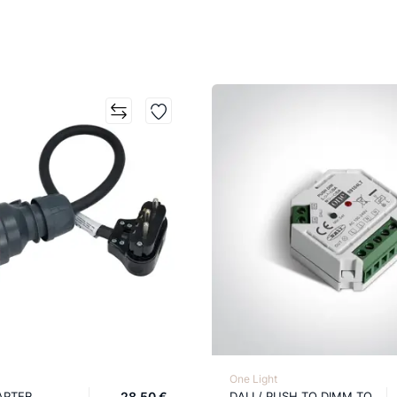
One Light
APTER
28,50 €
DALI / PUSH TO DIMM TO