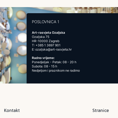
POSLOVNICA 1
Art-rasvjeta Ozaljska
Ozaljska 75
HR-10000 Zagreb
T:
+385 1 3697 901
E:
ozaljska@art-rasvjeta.hr
Radno vrijeme:
Ponedjeljak - Petak: 08 - 20 h
Subota: 08 - 15 h
Nedjeljom i praznikom ne radimo
Kontakt
Stranice