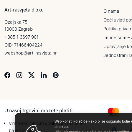
Art-rasvjeta d.o.o.
O nama
Opći uvjeti po
Ozaljska 75
Politika privat
10000 Zagreb
+385 1 3697 901
Impressum – 
OIB: 71466404224
Upravljanje ko
webshop@art-rasvjeta.hr
Jednostrani r
U našoj trgovini možete platiti:
Web koristi kolačiće kako bi se osiguralo bolje 
Virmanom, općom uplatnicom ili internet
stranica.
bankarstvom
Više informacija o kolačićima možete pročitati