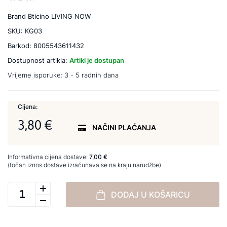
Brand
Bticino LIVING NOW
SKU:
KG03
Barkod:
8005543611432
Dostupnost artikla:
Artikl je dostupan
Vrijeme isporuke:
3 - 5 radnih dana
Cijena:
3,80 €
NAČINI PLAĆANJA
Informativna cijena dostave:
7,00 €
(točan iznos dostave izračunava se na kraju narudžbe)
DODAJ U KOŠARICU