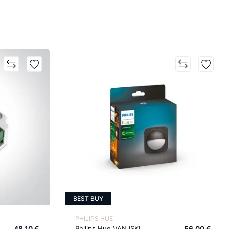
BEST BUY
PHILIPS HUE
48,10 €
Philips Hue VANJSKI
56,00 €