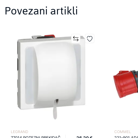
Povezani artikli
LEGRAND
COMMEL
77014 POTEZNI PREKIDAČ
26,20 €
221-901 AD