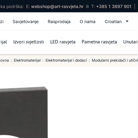
ička podrška:
E:
webshop@art-rasvjeta.hr
ili
T:
+385 1 3697 901
|
zi
Savjetovanje
Rasprodaja
O nama
Croatian
ijal
Izvori svjetlosti
LED rasvjeta
Pametna rasvjeta
Unutarn
lovna
Elektromaterijal
Elektromaterijal i dodaci
Modularni prekidači i utičn