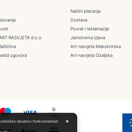
Načini plaćanja
slovanja
Dostava
nosti
Povrat i reklamacije
ART RASVJETA d.o.o.
Jamstvena izjava
lačićima
Art-rasvjeta Maksimirska
askid ugovora
Art-rasvjeta Ozaljska
korisničko iskustvo i funkcionalnost
 ovdje