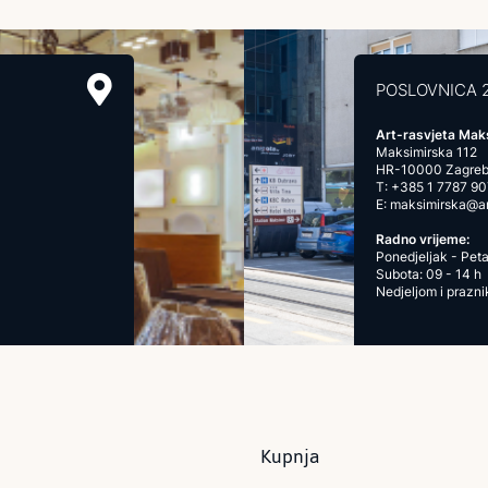
POSLOVNICA 
Art-rasvjeta Mak
Maksimirska 112
HR-10000 Zagre
T:
+385 1 7787 90
E:
maksimirska@art
Radno vrijeme:
Ponedjeljak - Peta
Subota: 09 - 14 h
Nedjeljom i prazn
Kupnja