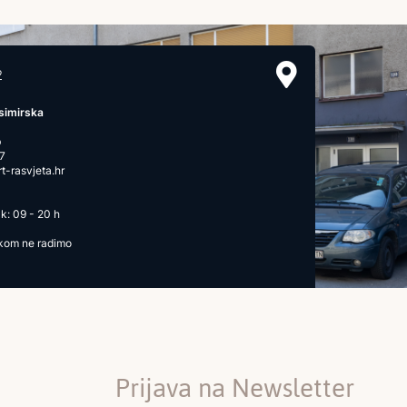
2
simirska
b
7
-rasvjeta.hr
k: 09 - 20 h
ikom ne radimo
Prijava na Newsletter