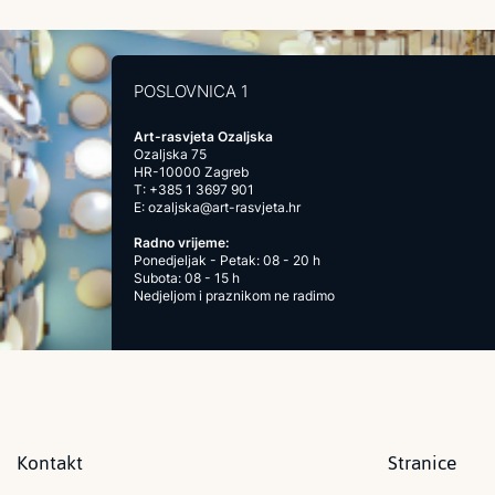
POSLOVNICA 1
Art-rasvjeta Ozaljska
Ozaljska 75
HR-10000 Zagreb
T:
+385 1 3697 901
E:
ozaljska@art-rasvjeta.hr
Radno vrijeme:
Ponedjeljak - Petak: 08 - 20 h
Subota: 08 - 15 h
Nedjeljom i praznikom ne radimo
Kontakt
Stranice