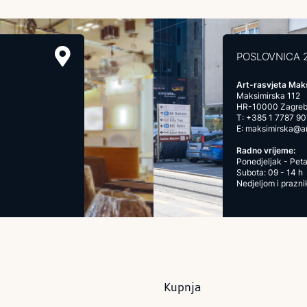
POSLOVNICA 
Art-rasvjeta Mak
Maksimirska 112
HR-10000 Zagre
T:
+385 1 7787 90
E:
maksimirska@art
Radno vrijeme:
Ponedjeljak - Peta
Subota: 09 - 14 h
Nedjeljom i prazn
Kupnja