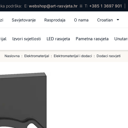
ička podrška:
E:
webshop@art-rasvjeta.hr
ili
T:
+385 1 3697 901
|
zi
Savjetovanje
Rasprodaja
O nama
Croatian
ijal
Izvori svjetlosti
LED rasvjeta
Pametna rasvjeta
Unutarn
Naslovna
Elektromaterijal
Elektromaterijal i dodaci
Dodaci rasvjeti