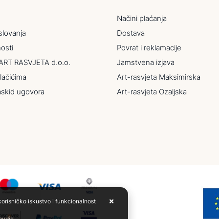
Načini plaćanja
slovanja
Dostava
nosti
Povrat i reklamacije
ART RASVJETA d.o.o.
Jamstvena izjava
lačićima
Art-rasvjeta Maksimirska
askid ugovora
Art-rasvjeta Ozaljska
korisničko iskustvo i funkcionalnost
 ovdje