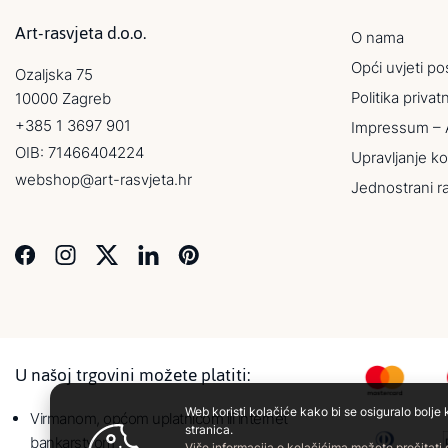
Art-rasvjeta d.o.o.
O nama
Opći uvjeti po
Ozaljska 75
Politika privat
10000 Zagreb
+385 1 3697 901
Impressum – 
OIB: 71466404224
Upravljanje ko
webshop@art-rasvjeta.hr
Jednostrani r
U našoj trgovini možete platiti:
Web koristi kolačiće kako bi se osiguralo bolje 
Virmanom, općom uplatnicom ili internet
stranica.
bankarstvom
Više informacija o kolačićima možete pročitati