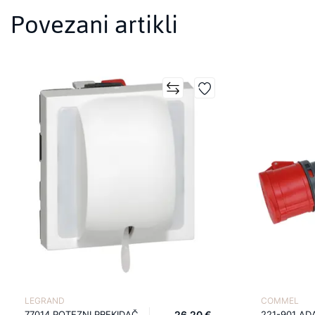
Povezani artikli
LEGRAND
COMMEL
77014 POTEZNI PREKIDAČ
26,20 €
221-901 AD