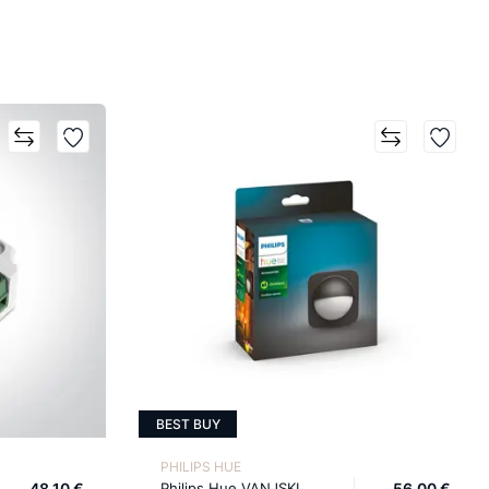
BEST BUY
PHILIPS HUE
48,10 €
Philips Hue VANJSKI
56,00 €