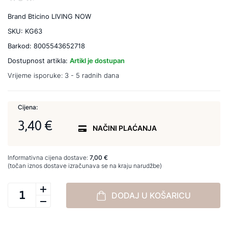
Brand
Bticino LIVING NOW
SKU:
KG63
Barkod:
8005543652718
Dostupnost artikla:
Artikl je dostupan
Vrijeme isporuke:
3 - 5 radnih dana
Cijena:
3,40 €
NAČINI PLAĆANJA
Informativna cijena dostave:
7,00 €
(točan iznos dostave izračunava se na kraju narudžbe)
DODAJ U KOŠARICU