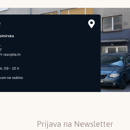
2
simirska
b
7
-rasvjeta.hr
k: 09 - 20 h
ikom ne radimo
Prijava na Newsletter