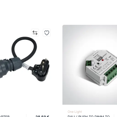
One Light
APTER
28,50 €
DALI / PUSH TO DIMM TO