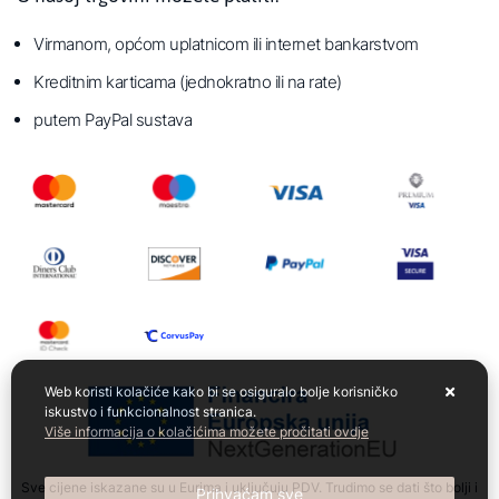
Virmanom, općom uplatnicom ili internet bankarstvom
Kreditnim karticama (jednokratno ili na rate)
putem PayPal sustava
Web koristi kolačiće kako bi se osiguralo bolje korisničko
iskustvo i funkcionalnost stranica.
Više informacija o kolačićima možete pročitati ovdje
Sve cijene iskazane su u Eurima i uključuju PDV. Trudimo se dati što bolji i
Prihvaćam sve