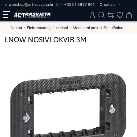
E:
webshop@art-rasvjeta.hr
ili
T:
+385 1 3697 901
Croatian
Nazad
Elektromaterijal i dodaci
Modularni prekidači i utičnice
LNOW NOSIVI OKVIR 3M