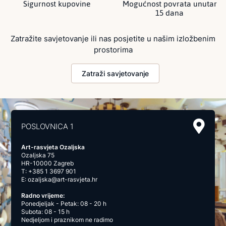
Sigurnost kupovine
Mogućnost povrata unutar
15 dana
Zatražite savjetovanje ili nas posjetite u našim izložbenim
prostorima
Zatraži savjetovanje
POSLOVNICA 1
Art-rasvjeta Ozaljska
Ozaljska 75
HR-10000 Zagreb
T:
+385 1 3697 901
E:
ozaljska@art-rasvjeta.hr
Radno vrijeme:
Ponedjeljak - Petak: 08 - 20 h
Subota: 08 - 15 h
Nedjeljom i praznikom ne radimo