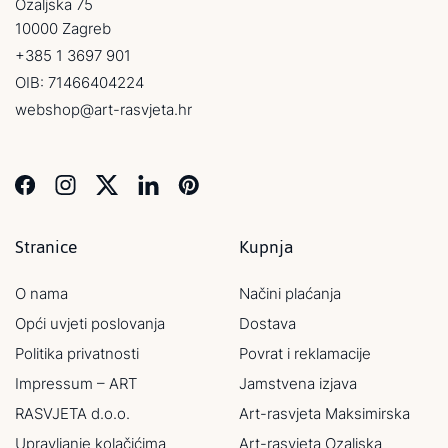
Ozaljska 75
10000 Zagreb
+385 1 3697 901
OIB: 71466404224
webshop@art-rasvjeta.hr
Stranice
Kupnja
O nama
Načini plaćanja
Opći uvjeti poslovanja
Dostava
Politika privatnosti
Povrat i reklamacije
Impressum – ART
Jamstvena izjava
RASVJETA d.o.o.
Art-rasvjeta Maksimirska
Upravljanje kolačićima
Art-rasvjeta Ozaljska