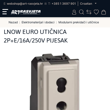
E:
webshop@art-rasvjeta.hr
ili
T:
+385 1 3697 901
Croatian
Nazad
Elektromaterijal i dodaci
Modularni prekidači i utičnice
LNOW EURO UTIČNICA
2P+E/16A/250V PIJESAK