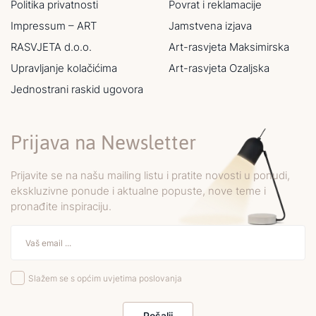
Politika privatnosti
Povrat i reklamacije
Impressum – ART
Jamstvena izjava
RASVJETA d.o.o.
Art-rasvjeta Maksimirska
Upravljanje kolačićima
Art-rasvjeta Ozaljska
Jednostrani raskid ugovora
Prijava na Newsletter
Prijavite se na našu mailing listu i pratite novosti u ponudi,
ekskluzivne ponude i aktualne popuste, nove teme i
pronađite inspiraciju.
Slažem se s općim uvjetima poslovanja
Pošalji