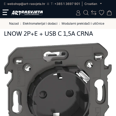
E:
webshop@art-rasvjeta.hr
ili
T:
+385 1 3697 901
Croatian
Nazad
Elektromaterijal i dodaci
Modularni prekidači i utičnice
LNOW 2P+E + USB C 1,5A CRNA