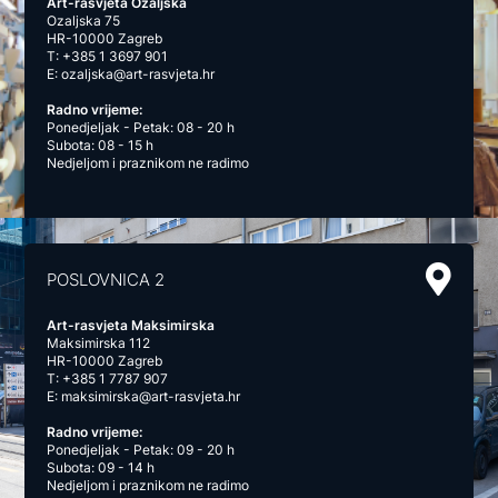
Art-rasvjeta Ozaljska
Ozaljska 75
HR-10000 Zagreb
T:
+385 1 3697 901
E:
ozaljska@art-rasvjeta.hr
Radno vrijeme:
Ponedjeljak - Petak: 08 - 20 h
Subota: 08 - 15 h
Nedjeljom i praznikom ne radimo
POSLOVNICA 2
Art-rasvjeta Maksimirska
Maksimirska 112
HR-10000 Zagreb
T:
+385 1 7787 907
E:
maksimirska@art-rasvjeta.hr
Radno vrijeme:
Ponedjeljak - Petak: 09 - 20 h
Subota: 09 - 14 h
Nedjeljom i praznikom ne radimo