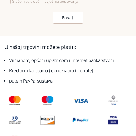
Slažem se s općim uvjetima poslovanja
Pošalji
U našoj trgovini možete platiti:
Virmanom, općom uplatnicom ili internet bankarstvom
Kreditnim karticama (jednokratno ili na rate)
putem PayPal sustava