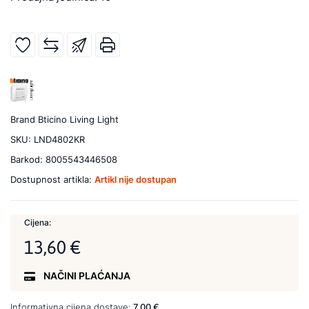
Brand
Bticino Living Light
SKU:
LND4802KR
Barkod:
8005543446508
Dostupnost artikla:
Artikl nije dostupan
Cijena:
13,60 €
NAČINI PLAĆANJA
Informativna cijena dostave:
7,00 €