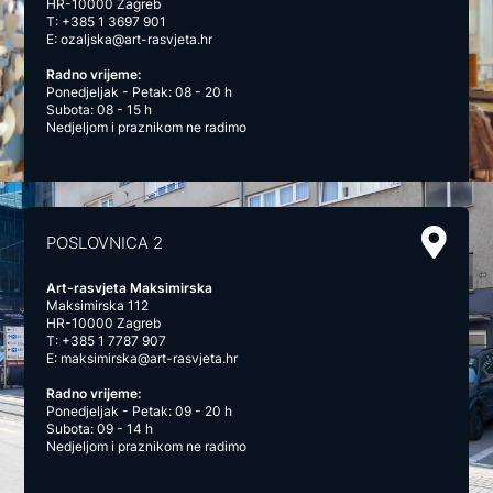
HR-10000 Zagreb
T:
+385 1 3697 901
E:
ozaljska@art-rasvjeta.hr
Radno vrijeme:
Ponedjeljak - Petak: 08 - 20 h
Subota: 08 - 15 h
Nedjeljom i praznikom ne radimo
POSLOVNICA 2
Art-rasvjeta Maksimirska
Maksimirska 112
HR-10000 Zagreb
T:
+385 1 7787 907
E:
maksimirska@art-rasvjeta.hr
Radno vrijeme:
Ponedjeljak - Petak: 09 - 20 h
Subota: 09 - 14 h
Nedjeljom i praznikom ne radimo