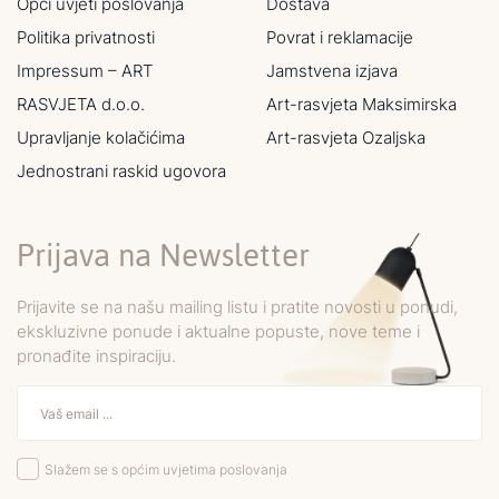
Opći uvjeti poslovanja
Dostava
Politika privatnosti
Povrat i reklamacije
Impressum – ART
Jamstvena izjava
RASVJETA d.o.o.
Art-rasvjeta Maksimirska
Upravljanje kolačićima
Art-rasvjeta Ozaljska
Jednostrani raskid ugovora
Prijava na Newsletter
Prijavite se na našu mailing listu i pratite novosti u ponudi,
ekskluzivne ponude i aktualne popuste, nove teme i
pronađite inspiraciju.
Slažem se s općim uvjetima poslovanja