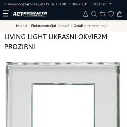
E:
webshop@art-rasvjeta.hr
ili
T:
+385 1 3697 901
Croatian
Nazad
Elektromaterijal i dodaci
Ostali elektromaterijal
LIVING LIGHT UKRASNI OKVIR2M
PROZIRNI