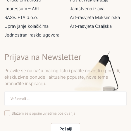
Impressum – ART
Jamstvena izjava
RASVJETA d.o.o.
Art-rasvjeta Maksimirska
Upravljanje kolačićima
Art-rasvjeta Ozaljska
Jednostrani raskid ugovora
Prijava na Newsletter
Prijavite se na našu mailing listu i pratite novosti u ponudi,
ekskluzivne ponude i aktualne popuste, nove teme i
pronađite inspiraciju.
Slažem se s općim uvjetima poslovanja
Pošalji