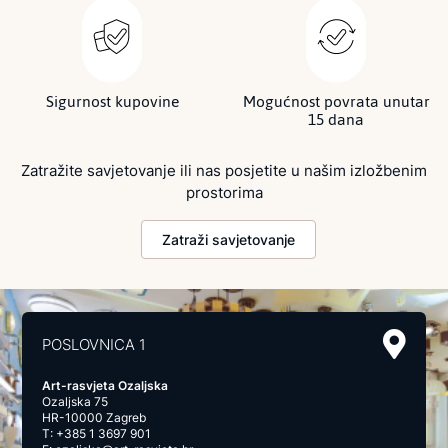
Sigurnost kupovine
Mogućnost povrata unutar
15 dana
Zatražite savjetovanje ili nas posjetite u našim izložbenim
prostorima
Zatraži savjetovanje
POSLOVNICA 1
Art-rasvjeta Ozaljska
Ozaljska 75
HR-10000 Zagreb
T:
+385 1 3697 901