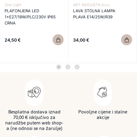
One Light
ART-RASVJETA d.o.o.
PLAFONJERA LED
LAVA STOLNA LAMPA
1×E27/18W/PLC/230V IP65
PLAVA E14/25W/R39
CRNA
24,50 €
34,00 €
Besplatna dostava iznad
Povoljne cijene i stalne
70,00 € isključivo za
akcije
narudžbe putem web shop-
a (ne odnosi se na žarulje)