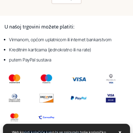
U našoj trgovini možete platiti:
Virmanom, općom uplatnicom ili internet bankarstvom
Kreditnim karticama (jednokratno ili na rate)
putem PayPal sustava
Web koristi kolačiće kako bi se osiguralo bolje korisničko