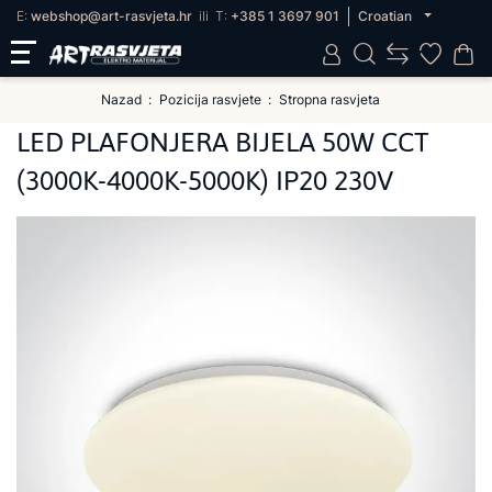
E:
webshop@art-rasvjeta.hr
ili
T:
+385 1 3697 901
Croatian
Nazad
Pozicija rasvjete
Stropna rasvjeta
LED PLAFONJERA BIJELA 50W CCT
(3000K-4000K-5000K) IP20 230V