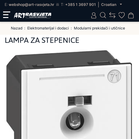
E:
webshop@art-rasvjeta.hr
ili
T:
+385 1 3697 901
Croatian
Nazad
Elektromaterijal i dodaci
Modularni prekidači i utičnice
LAMPA ZA STEPENICE