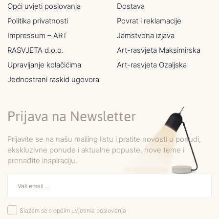
Opći uvjeti poslovanja
Dostava
Politika privatnosti
Povrat i reklamacije
Impressum – ART
Jamstvena izjava
RASVJETA d.o.o.
Art-rasvjeta Maksimirska
Upravljanje kolačićima
Art-rasvjeta Ozaljska
Jednostrani raskid ugovora
Prijava na Newsletter
Prijavite se na našu mailing listu i pratite novosti u ponudi,
ekskluzivne ponude i aktualne popuste, nove teme i
pronađite inspiraciju.
Slažem se s općim uvjetima poslovanja