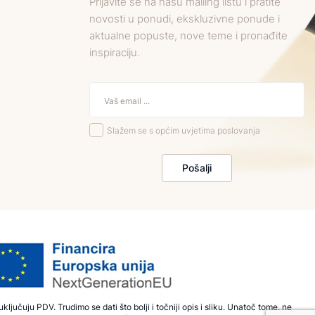
Prijavite se na našu mailing listu i pratite
novosti u ponudi, ekskluzivne ponude i
aktualne popuste, nove teme i pronađite
inspiraciju.
Slažem se s općim uvjetima poslovanja
Pošalji
ključuju PDV. Trudimo se dati što bolji i točniji opis i sliku. Unatoč tome, ne