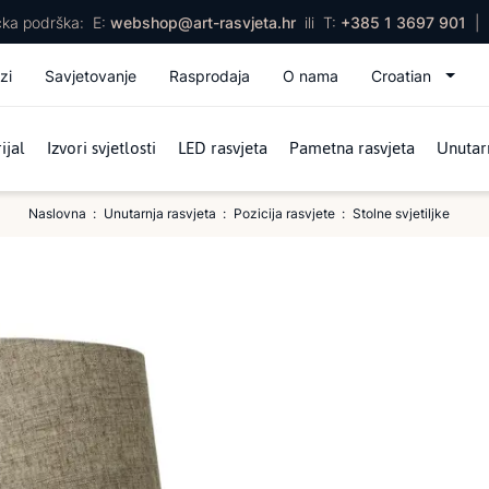
ička podrška:
E:
webshop@art-rasvjeta.hr
ili
T:
+385 1 3697 901
|
zi
Savjetovanje
Rasprodaja
O nama
Croatian
ijal
Izvori svjetlosti
LED rasvjeta
Pametna rasvjeta
Unutarn
Naslovna
Unutarnja rasvjeta
Pozicija rasvjete
Stolne svjetiljke