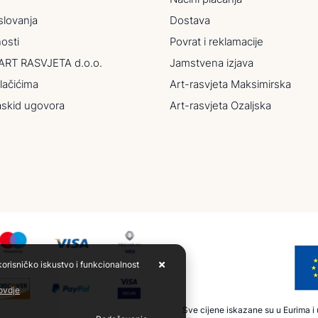
slovanja
Dostava
nosti
Povrat i reklamacije
ART RASVJETA d.o.o.
Jamstvena izjava
lačićima
Art-rasvjeta Maksimirska
askid ugovora
Art-rasvjeta Ozaljska
korisničko iskustvo i funkcionalnost
 ovdje
Sve cijene iskazane su u Eurima i u