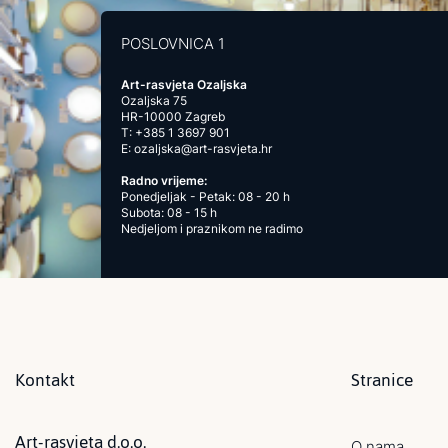
POSLOVNICA 1
Art-rasvjeta Ozaljska
Ozaljska 75
HR-10000 Zagreb
T:
+385 1 3697 901
E:
ozaljska@art-rasvjeta.hr
Radno vrijeme:
Ponedjeljak - Petak: 08 - 20 h
Subota: 08 - 15 h
Nedjeljom i praznikom ne radimo
Kontakt
Stranice
Art-rasvjeta d.o.o.
O nama