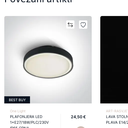
BEST BUY
One Light
ART-RASVJET
PLAFONJERA LED
24,50 €
LAVA STOL
1×E27/18W/PLC/230V
PLAVA E14/