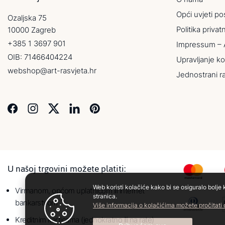
Opći uvjeti po
Ozaljska 75
Politika privat
10000 Zagreb
+385 1 3697 901
Impressum – 
OIB: 71466404224
Upravljanje ko
webshop@art-rasvjeta.hr
Jednostrani r
U našoj trgovini možete platiti:
Web koristi kolačiće kako bi se osiguralo bolje 
Virmanom, općom uplatnicom ili internet
stranica.
bankarstvom
Više informacija o kolačićima možete pročitati
Kreditnim karticama (jednokratno ili na rate)