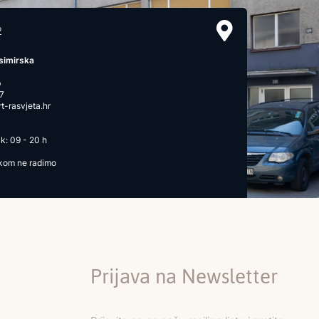
2
simirska
b
7
-rasvjeta.hr
k: 09 - 20 h
ikom ne radimo
Prijava na Newsletter