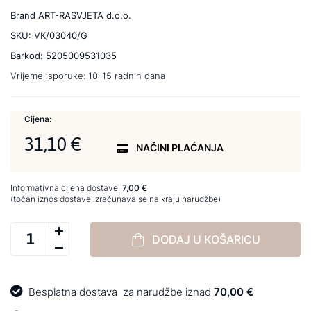
Brand
ART-RASVJETA d.o.o.
SKU:
VK/03040/G
Barkod:
5205009531035
Vrijeme isporuke:
10-15 radnih dana
Cijena:
31,10 €
NAČINI PLAĆANJA
Informativna cijena dostave:
7,00 €
(točan iznos dostave izračunava se na kraju narudžbe)
DODAJ U KOŠARICU
Besplatna dostava
za narudžbe iznad
70,00 €