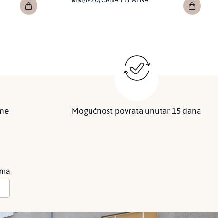
MM/IP20/CRNA I ZLATNA
ine
Mogućnost povrata unutar 15 dana
ima