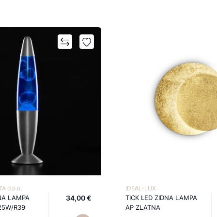
A d.o.o.
IDEAL-LUX
NA LAMPA
34,00 €
TICK LED ZIDNA LAMPA
25W/R39
AP ZLATNA