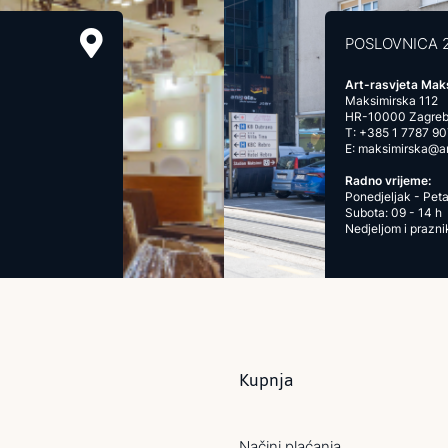
POSLOVNICA 
Art-rasvjeta Mak
Maksimirska 112
HR-10000 Zagre
T:
+385 1 7787 90
E:
maksimirska@art
Radno vrijeme:
Ponedjeljak - Peta
Subota: 09 - 14 h
Nedjeljom i prazn
Kupnja
Načini plaćanja