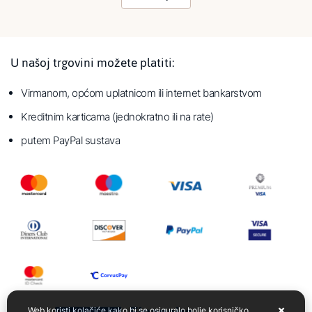
U našoj trgovini možete platiti:
Virmanom, općom uplatnicom ili internet bankarstvom
Kreditnim karticama (jednokratno ili na rate)
putem PayPal sustava
Web koristi kolačiće kako bi se osiguralo bolje korisničko