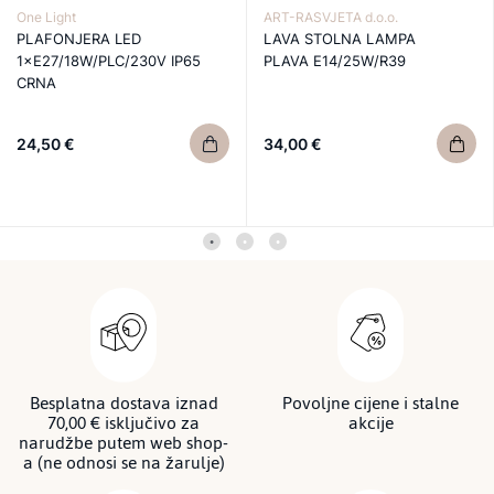
One Light
ART-RASVJETA d.o.o.
PLAFONJERA LED
LAVA STOLNA LAMPA
1×E27/18W/PLC/230V IP65
PLAVA E14/25W/R39
CRNA
24,50 €
34,00 €
Besplatna dostava iznad
Povoljne cijene i stalne
70,00 € isključivo za
akcije
narudžbe putem web shop-
a (ne odnosi se na žarulje)