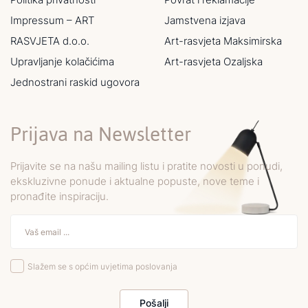
Impressum – ART
Jamstvena izjava
RASVJETA d.o.o.
Art-rasvjeta Maksimirska
Upravljanje kolačićima
Art-rasvjeta Ozaljska
Jednostrani raskid ugovora
Prijava na Newsletter
Prijavite se na našu mailing listu i pratite novosti u ponudi,
ekskluzivne ponude i aktualne popuste, nove teme i
pronađite inspiraciju.
Slažem se s općim uvjetima poslovanja
Pošalji