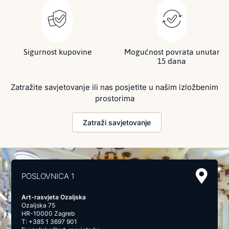
Sigurnost kupovine
Mogućnost povrata unutar
15 dana
Zatražite savjetovanje ili nas posjetite u našim izložbenim
prostorima
Zatraži savjetovanje
POSLOVNICA 1
Art-rasvjeta Ozaljska
Ozaljska 75
HR-10000 Zagreb
T:
+385 1 3697 901