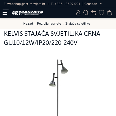
E:
webshop@art-rasvjeta.hr
ili
T:
+385 1 3697 901
Croatian
Nazad
Pozicija rasvjete
Stajaće svjetiljke
KELVIS STAJAĆA SVJETILJKA CRNA
GU10/12W/IP20/220-240V