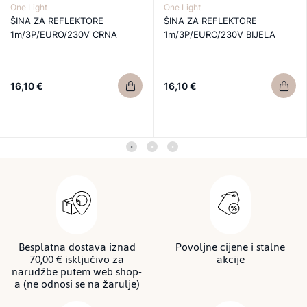
One Light
One Light
ŠINA ZA REFLEKTORE
ŠINA ZA REFLEKTORE
1m/3P/EURO/230V CRNA
1m/3P/EURO/230V BIJELA
16,10 €
16,10 €
Besplatna dostava iznad
Povoljne cijene i stalne
70,00 € isključivo za
akcije
narudžbe putem web shop-
a (ne odnosi se na žarulje)