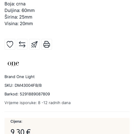
Boja: crna
Duljina: 60mm
Širina: 25mm
Visina: 20mm
Brand
One Light
SKU:
DM43004FB/B
Barkod:
5291889087809
Vrijeme isporuke:
8 -12 radnih dana
Cijena:
9,30 €