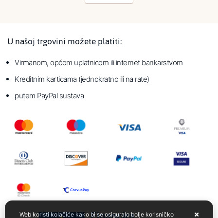
U našoj trgovini možete platiti:
Virmanom, općom uplatnicom ili internet bankarstvom
Kreditnim karticama (jednokratno ili na rate)
putem PayPal sustava
Web koristi kolačiće kako bi se osiguralo bolje korisničko