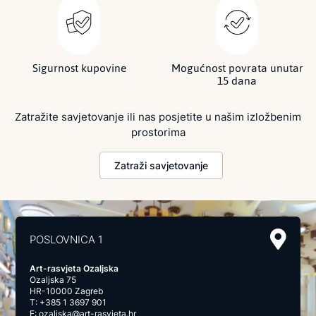
Sigurnost kupovine
Mogućnost povrata unutar
15 dana
Zatražite savjetovanje ili nas posjetite u našim izložbenim
prostorima
Zatraži savjetovanje
POSLOVNICA 1
Art-rasvjeta Ozaljska
Ozaljska 75
HR-10000 Zagreb
T:
+385 1 3697 901
E:
ozaljska@art-rasvjeta.hr