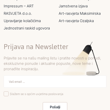
Impressum – ART
Jamstvena izjava
RASVJETA d.o.o.
Art-rasvjeta Maksimirska
Upravljanje kolačićima
Art-rasvjeta Ozaljska
Jednostrani raskid ugovora
Prijava na Newsletter
Prijavite se na našu mailing listu i pratite novosti u ponudi,
ekskluzivne ponude i aktualne popuste, nove teme i
pronađite inspiraciju.
Slažem se s općim uvjetima poslovanja
Pošalji