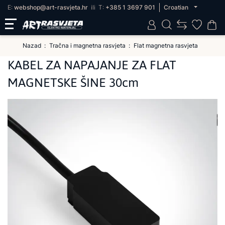
E:
webshop@art-rasvjeta.hr
ili
T:
+385 1 3697 901
Croatian
Nazad
Tračna i magnetna rasvjeta
Flat magnetna rasvjeta
KABEL ZA NAPAJANJE ZA FLAT
MAGNETSKE ŠINE 30cm