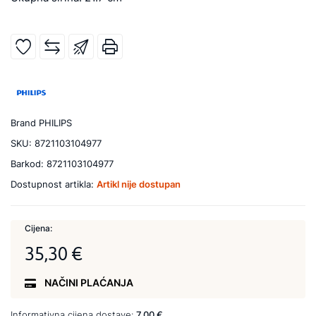
Brand
PHILIPS
SKU:
8721103104977
Barkod:
8721103104977
Dostupnost artikla:
Artikl nije dostupan
Cijena:
35,30 €
NAČINI PLAĆANJA
Informativna cijena dostave:
7,00 €