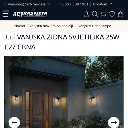
E:
webshop@art-rasvjeta.hr
ili
T:
+385 1 3697 901
Croatian
Nazad
Vanjska rasvjeta po poziciji
Vanjske zidne lampe
Juli VANJSKA ZIDNA SVJETILJKA 25W
E27 CRNA