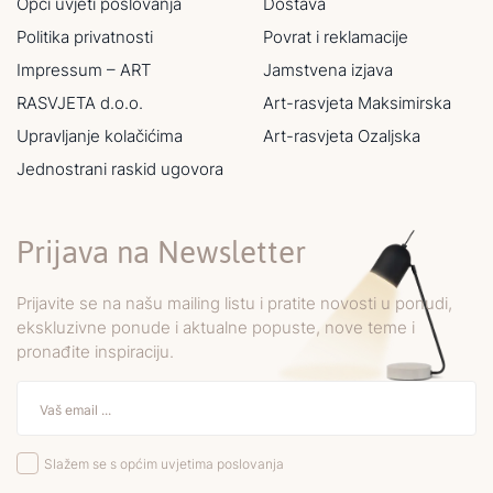
Opći uvjeti poslovanja
Dostava
Politika privatnosti
Povrat i reklamacije
Impressum – ART
Jamstvena izjava
RASVJETA d.o.o.
Art-rasvjeta Maksimirska
Upravljanje kolačićima
Art-rasvjeta Ozaljska
Jednostrani raskid ugovora
Prijava na Newsletter
Prijavite se na našu mailing listu i pratite novosti u ponudi,
ekskluzivne ponude i aktualne popuste, nove teme i
pronađite inspiraciju.
Slažem se s općim uvjetima poslovanja