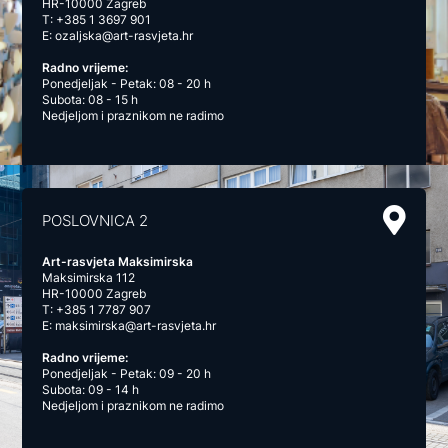
HR-10000 Zagreb
T:
+385 1 3697 901
E:
ozaljska@art-rasvjeta.hr
Radno vrijeme:
Ponedjeljak - Petak: 08 - 20 h
Subota: 08 - 15 h
Nedjeljom i praznikom ne radimo
POSLOVNICA 2
Art-rasvjeta Maksimirska
Maksimirska 112
HR-10000 Zagreb
T:
+385 1 7787 907
E:
maksimirska@art-rasvjeta.hr
Radno vrijeme:
Ponedjeljak - Petak: 09 - 20 h
Subota: 09 - 14 h
Nedjeljom i praznikom ne radimo