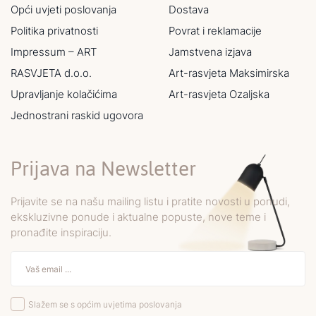
Opći uvjeti poslovanja
Dostava
Politika privatnosti
Povrat i reklamacije
Impressum – ART
Jamstvena izjava
RASVJETA d.o.o.
Art-rasvjeta Maksimirska
Upravljanje kolačićima
Art-rasvjeta Ozaljska
Jednostrani raskid ugovora
Prijava na Newsletter
Prijavite se na našu mailing listu i pratite novosti u ponudi,
ekskluzivne ponude i aktualne popuste, nove teme i
pronađite inspiraciju.
Slažem se s općim uvjetima poslovanja