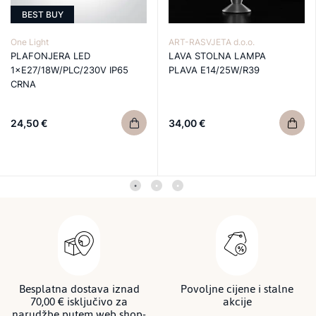
BEST BUY
One Light
ART-RASVJETA d.o.o.
PLAFONJERA LED
LAVA STOLNA LAMPA
1×E27/18W/PLC/230V IP65
PLAVA E14/25W/R39
CRNA
24,50 €
34,00 €
Besplatna dostava iznad
Povoljne cijene i stalne
70,00 € isključivo za
akcije
narudžbe putem web shop-