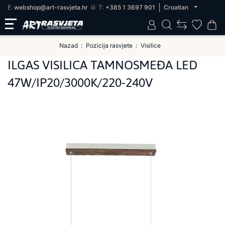
E:
webshop@art-rasvjeta.hr
ili
T:
+385 1 3697 901
Croatian
Nazad
Pozicija rasvjete
Visilice
ILGAS VISILICA TAMNOSMEĐA LED
47W/IP20/3000K/220-240V