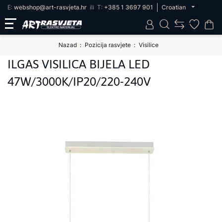
E:
webshop@art-rasvjeta.hr
ili
T:
+385 1 3697 901
Croatian
Nazad
Pozicija rasvjete
Visilice
ILGAS VISILICA BIJELA LED
47W/3000K/IP20/220-240V