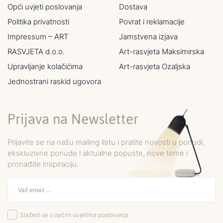
Opći uvjeti poslovanja
Dostava
Politika privatnosti
Povrat i reklamacije
Impressum – ART
Jamstvena izjava
RASVJETA d.o.o.
Art-rasvjeta Maksimirska
Upravljanje kolačićima
Art-rasvjeta Ozaljska
Jednostrani raskid ugovora
Prijava na Newsletter
Prijavite se na našu mailing listu i pratite novosti u ponudi,
ekskluzivne ponude i aktualne popuste, nove teme i
pronađite inspiraciju.
Slažem se s općim uvjetima poslovanja