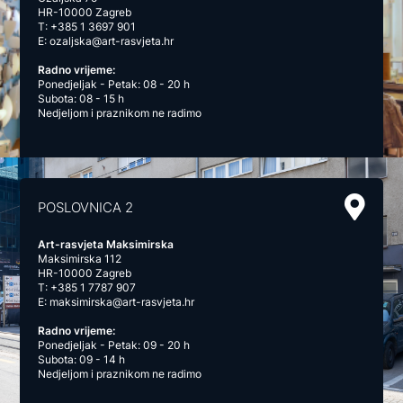
HR-10000 Zagreb
T:
+385 1 3697 901
E:
ozaljska@art-rasvjeta.hr
Radno vrijeme:
Ponedjeljak - Petak: 08 - 20 h
Subota: 08 - 15 h
Nedjeljom i praznikom ne radimo
POSLOVNICA 2
Art-rasvjeta Maksimirska
Maksimirska 112
HR-10000 Zagreb
T:
+385 1 7787 907
E:
maksimirska@art-rasvjeta.hr
Radno vrijeme:
Ponedjeljak - Petak: 09 - 20 h
Subota: 09 - 14 h
Nedjeljom i praznikom ne radimo