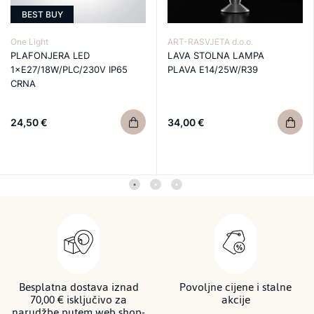
BEST BUY
One Light
ART-RASVJETA d.o.o.
PLAFONJERA LED
LAVA STOLNA LAMPA
1×E27/18W/PLC/230V IP65
PLAVA E14/25W/R39
CRNA
24,50 €
34,00 €
Besplatna dostava iznad
Povoljne cijene i stalne
70,00 € isključivo za
akcije
narudžbe putem web shop-