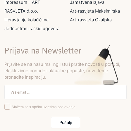
Impressum – ART
Jamstvena izjava
RASVJETA d.o.o.
Art-rasvjeta Maksimirska
Upravljanje kolačićima
Art-rasvjeta Ozaljska
Jednostrani raskid ugovora
Prijava na Newsletter
Prijavite se na našu mailing listu i pratite novosti u ponudi,
ekskluzivne ponude i aktualne popuste, nove teme i
pronađite inspiraciju.
Slažem se s općim uvjetima poslovanja
Pošalji