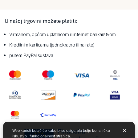
U našoj trgovini možete platiti:
Virmanom, općom uplatnicom ili internet bankarstvom
Kreditnim karticama (jednokratno ili na rate)
putem PayPal sustava
Web koristi kolačiće kako bi se osiguralo bolje korisničko
iskustvo i funkcionalnost stranica.