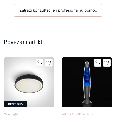
Zatraži konzultacije i profesionalnu pomoć
Povezani artikli
BEST BUY
One Light
ART-RASVJETA d.o.o.