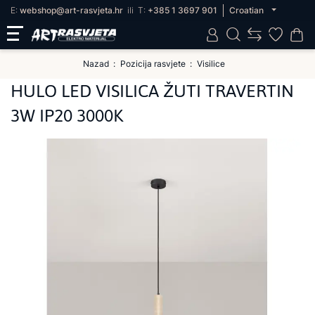
E:
webshop@art-rasvjeta.hr
ili
T:
+385 1 3697 901
Croatian
Nazad
Pozicija rasvjete
Visilice
HULO LED VISILICA ŽUTI TRAVERTIN
3W IP20 3000K