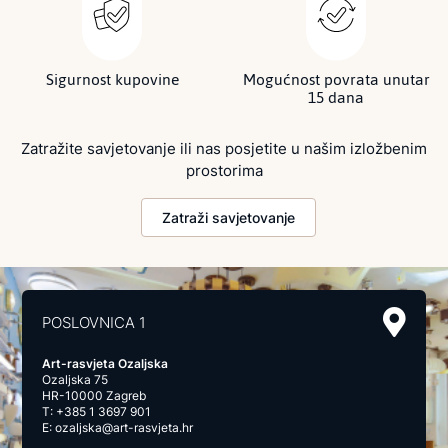
Sigurnost kupovine
Mogućnost povrata unutar
15 dana
Zatražite savjetovanje ili nas posjetite u našim izložbenim
prostorima
Zatraži savjetovanje
POSLOVNICA 1
Art-rasvjeta Ozaljska
Ozaljska 75
HR-10000 Zagreb
T:
+385 1 3697 901
E:
ozaljska@art-rasvjeta.hr