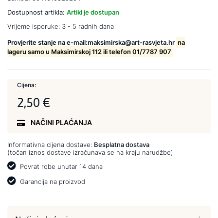
Dostupnost artikla:
Artikl je dostupan
Vrijeme isporuke:
3 - 5 radnih dana
Provjerite stanje na e-mail:maksimirska@art-rasvjeta.hr
na
lageru samo u Maksimirskoj 112 ili telefon 01/7787 907
Cijena:
2,50 €
NAČINI PLAĆANJA
Informativna cijena dostave:
Besplatna dostava
(točan iznos dostave izračunava se na kraju narudžbe)
Povrat robe unutar 14 dana
Garancija na proizvod