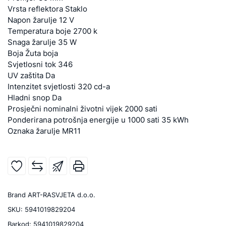
Vrsta reflektora Staklo
Napon žarulje 12 V
Temperatura boje 2700 k
Snaga žarulje 35 W
Boja Žuta boja
Svjetlosni tok 346
UV zaštita Da
Intenzitet svjetlosti 320 cd-a
Hladni snop Da
Prosječni nominalni životni vijek 2000 sati
Ponderirana potrošnja energije u 1000 sati 35 kWh
Oznaka žarulje MR11
Brand
ART-RASVJETA d.o.o.
SKU:
5941019829204
Barkod:
5941019829204