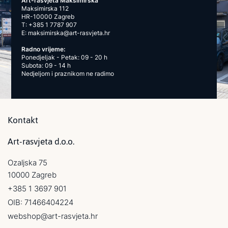
Art-rasvjeta Maksimirska
Maksimirska 112
HR-10000 Zagreb
T:
+385 1 7787 907
E:
maksimirska@art-rasvjeta.hr
Radno vrijeme:
Ponedjeljak - Petak: 09 - 20 h
Subota: 09 - 14 h
Nedjeljom i praznikom ne radimo
Kontakt
Art-rasvjeta d.o.o.
Ozaljska 75
10000 Zagreb
+385 1 3697 901
OIB: 71466404224
webshop@art-rasvjeta.hr