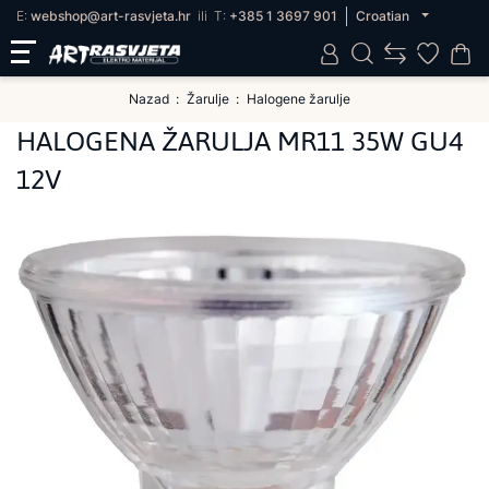
E:
webshop@art-rasvjeta.hr
ili
T:
+385 1 3697 901
Croatian
Nazad
Žarulje
Halogene žarulje
HALOGENA ŽARULJA MR11 35W GU4
12V