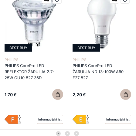
BEST BUY
BEST BUY
PHILIPS
PHILIPS
PHILIPS CorePro LED
PHILIPS CorePro LED
REFLEKTOR ŽARULJA 2.7-
ŽARULJA ND 13-100W A60
25W GU10 827 36D
E27 827
1,70 €
2,20 €
Informacijski list
Informacijski list