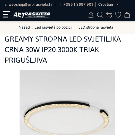
E:
webshop@art-rasvjeta.hr
ili
T:
+385 1 3697 901
Croatian
Nazad
Led rasvjeta po poziciji
LED stropna rasvjeta
GREAMY STROPNA LED SVJETILJKA
CRNA 30W IP20 3000K TRIAK
PRIGUŠLJIVA