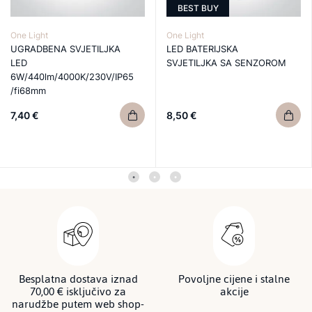
BEST BUY
One Light
One Light
UGRADBENA SVJETILJKA
LED BATERIJSKA
LED
SVJETILJKA SA SENZOROM
6W/440lm/4000K/230V/IP65
/fi68mm
7,40 €
8,50 €
Besplatna dostava iznad
Povoljne cijene i stalne
70,00 € isključivo za
akcije
narudžbe putem web shop-