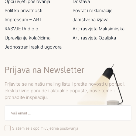
Opći uvjeti poslovanja
Dostava
Politika privatnosti
Povrat i reklamacije
Impressum – ART
Jamstvena izjava
RASVJETA d.o.o.
Art-rasvjeta Maksimirska
Upravljanje kolačićima
Art-rasvjeta Ozaljska
Jednostrani raskid ugovora
Prijava na Newsletter
Prijavite se na našu mailing listu i pratite novosti u ponudi,
ekskluzivne ponude i aktualne popuste, nove teme i
pronađite inspiraciju.
Slažem se s općim uvjetima poslovanja