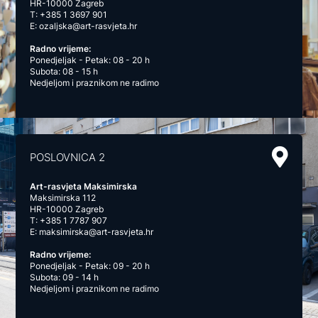
HR-10000 Zagreb
T:
+385 1 3697 901
E:
ozaljska@art-rasvjeta.hr
Radno vrijeme:
Ponedjeljak - Petak: 08 - 20 h
Subota: 08 - 15 h
Nedjeljom i praznikom ne radimo
POSLOVNICA 2
Art-rasvjeta Maksimirska
Maksimirska 112
HR-10000 Zagreb
T:
+385 1 7787 907
E:
maksimirska@art-rasvjeta.hr
Radno vrijeme:
Ponedjeljak - Petak: 09 - 20 h
Subota: 09 - 14 h
Nedjeljom i praznikom ne radimo