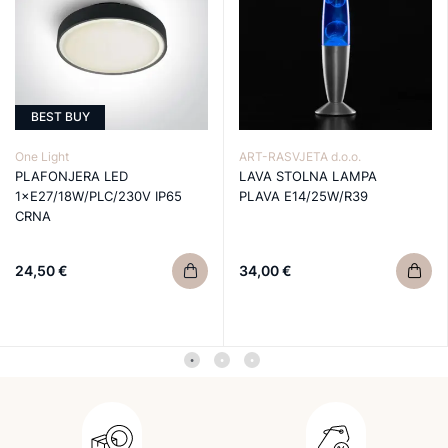
BEST BUY
One Light
ART-RASVJETA d.o.o.
PLAFONJERA LED
LAVA STOLNA LAMPA
1×E27/18W/PLC/230V IP65
PLAVA E14/25W/R39
CRNA
24,50 €
34,00 €