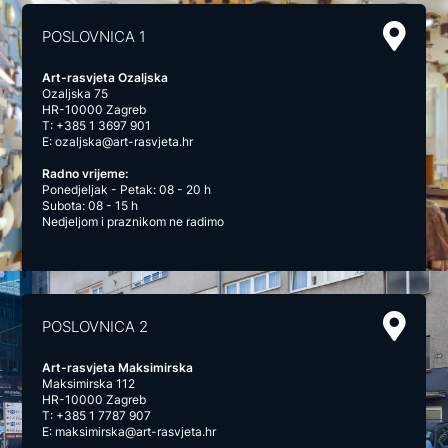
POSLOVNICA 1
Art-rasvjeta Ozaljska
Ozaljska 75
HR-10000 Zagreb
T:
+385 1 3697 901
E:
ozaljska@art-rasvjeta.hr
Radno vrijeme:
Ponedjeljak - Petak: 08 - 20 h
Subota: 08 - 15 h
Nedjeljom i praznikom ne radimo
POSLOVNICA 2
Art-rasvjeta Maksimirska
Maksimirska 112
HR-10000 Zagreb
T:
+385 1 7787 907
E:
maksimirska@art-rasvjeta.hr