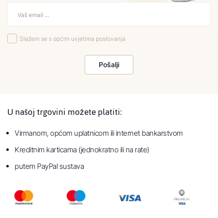
Slažem se s općim uvjetima poslovanja
Pošalji
U našoj trgovini možete platiti:
Virmanom, općom uplatnicom ili internet bankarstvom
Kreditnim karticama (jednokratno ili na rate)
putem PayPal sustava