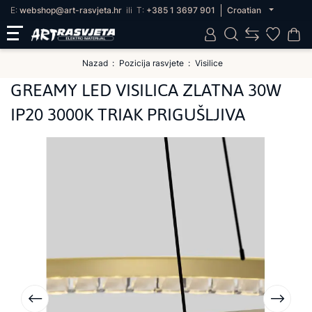
E:
webshop@art-rasvjeta.hr
ili
T:
+385 1 3697 901
Croatian
Nazad
Pozicija rasvjete
Visilice
GREAMY LED VISILICA ZLATNA 30W
IP20 3000K TRIAK PRIGUŠLJIVA