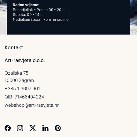
Radno vrijeme:
Ponedjeljak - Petak: 09 - 20 h
Subota: 09 - 14 h
Nedjeljom i praznikom ne radimo
Kontakt
Art-rasvjeta d.o.o.
Ozaljska 75
10000 Zagreb
+385 1 3697 901
OIB: 71466404224
webshop@art-rasvjeta.hr