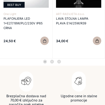
BEST BUY
One Light
ART-RASVJETA d.o.o.
PLAFONJERA LED
LAVA STOLNA LAMPA
1×E27/18W/PLC/230V IP65
PLAVA E14/25W/R39
CRNA
24,50 €
34,00 €
Brezplačna dostava nad
Ugodne cene in stalne
70,00 € izključno za
promocije
naročila prek spletne