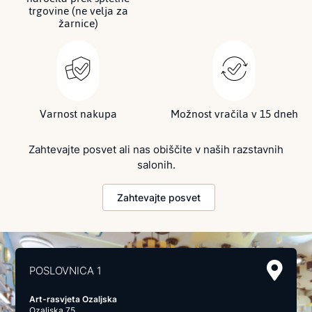
trgovine (ne velja za
žarnice)
Varnost nakupa
Možnost vračila v 15 dneh
Zahtevajte posvet ali nas obiščite v naših razstavnih
salonih.
Zahtevajte posvet
POSLOVNICA 1
Art-rasvjeta Ozaljska
Ozaljska 75