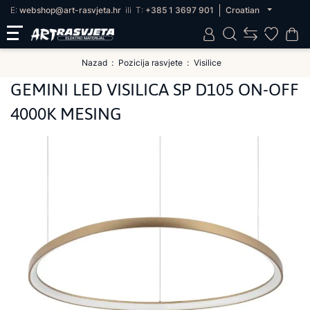
E:
webshop@art-rasvjeta.hr
ili
T:
+385 1 3697 901
Croatian
Nazad
Pozicija rasvjete
Visilice
GEMINI LED VISILICA SP D105 ON-OFF
4000K MESING