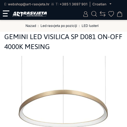
E:
webshop@art-rasvjeta.hr
ili
T:
+385 1 3697 901
Croatian
Nazad
Led rasvjeta po poziciji
LED lusteri
GEMINI LED VISILICA SP D081 ON-OFF
4000K MESING