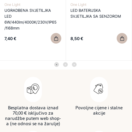
One Light
One Light
UGRADBENA SVJETILJKA
LED BATERIJSKA
LED
SVJETILJKA SA SENZOROM
6W/440lm/4000K/230V/IP65
/fi68mm
7,40 €
8,50 €
Besplatna dostava iznad
Povoljne cijene i stalne
70,00 € isključivo za
akcije
narudžbe putem web shop-
a (ne odnosi se na žarulje)