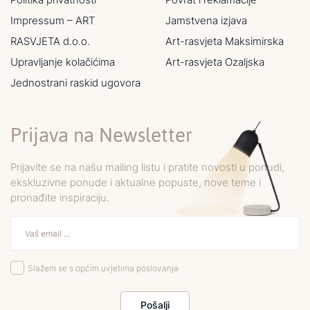
Impressum – ART
Jamstvena izjava
RASVJETA d.o.o.
Art-rasvjeta Maksimirska
Upravljanje kolačićima
Art-rasvjeta Ozaljska
Jednostrani raskid ugovora
Prijava na Newsletter
Prijavite se na našu mailing listu i pratite novosti u ponudi,
ekskluzivne ponude i aktualne popuste, nove teme i
pronađite inspiraciju.
Slažem se s općim uvjetima poslovanja
Pošalji