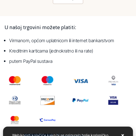
U našoj trgovini možete platiti:
Virmanom, općom uplatnicom ili internet bankarstvom
Kreditnim karticama (jednokratno ili na rate)
putem PayPal sustava
Web koristi kolačiće kako bi se osiguralo bolje korisničko