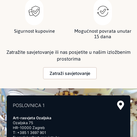
Sigurnost kupovine
Mogućnost povrata unutar
15 dana
Zatražite savjetovanje ili nas posjetite u našim izložbenim
prostorima
Zatraži savjetovanje
POSLOVNICA 1
Art-rasvjeta Ozaljska
Ozaljska 75
HR-10000 Zagreb
T:
+385 1 3697 901