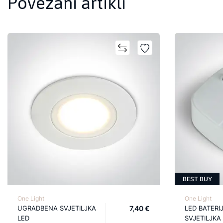
Povezani artikli
BEST BUY
One Light
One Light
UGRADBENA SVJETILJKA
7,40 €
LED BATERI
LED
SVJETILJKA