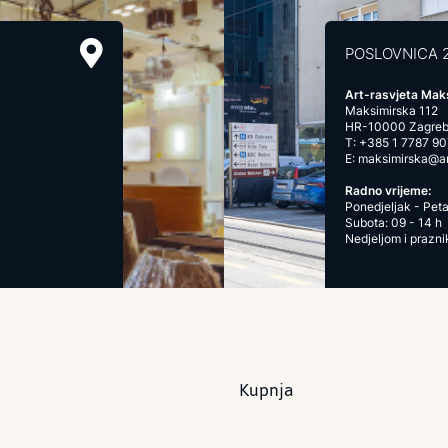
POSLOVNICA 
Art-rasvjeta Mak
Maksimirska 112
HR-10000 Zagre
T:
+385 1 7787 90
E:
maksimirska@art
Radno vrijeme:
Ponedjeljak - Peta
Subota: 09 - 14 h
Nedjeljom i prazn
Kupnja