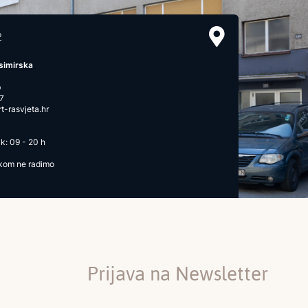
2
simirska
b
7
-rasvjeta.hr
k: 09 - 20 h
ikom ne radimo
Prijava na Newsletter