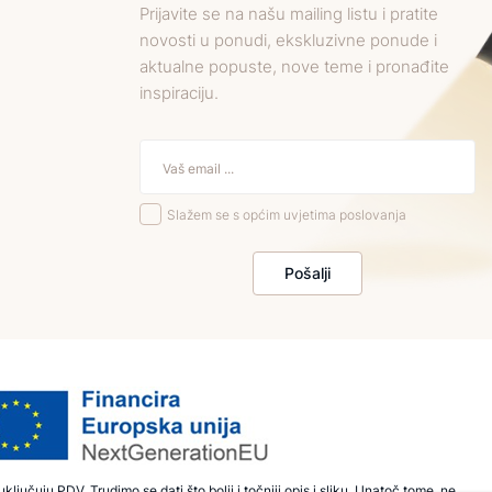
Prijavite se na našu mailing listu i pratite
novosti u ponudi, ekskluzivne ponude i
aktualne popuste, nove teme i pronađite
inspiraciju.
Slažem se s općim uvjetima poslovanja
Pošalji
ključuju PDV. Trudimo se dati što bolji i točniji opis i sliku. Unatoč tome, ne