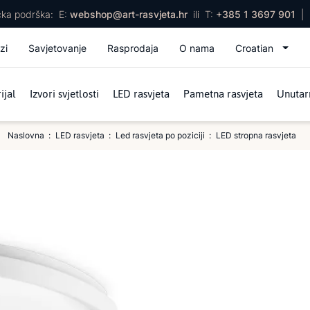
ička podrška:
E:
webshop@art-rasvjeta.hr
ili
T:
+385 1 3697 901
|
zi
Savjetovanje
Rasprodaja
O nama
Croatian
ijal
Izvori svjetlosti
LED rasvjeta
Pametna rasvjeta
Unutarn
Naslovna
LED rasvjeta
Led rasvjeta po poziciji
LED stropna rasvjeta