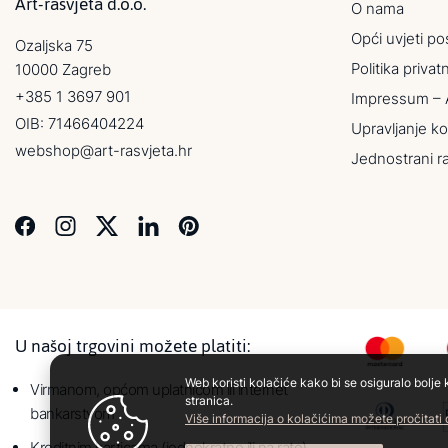
Art-rasvjeta d.o.o.
O nama
Opći uvjeti po
Ozaljska 75
Politika privat
10000 Zagreb
+385 1 3697 901
Impressum – 
OIB: 71466404224
Upravljanje ko
webshop@art-rasvjeta.hr
Jednostrani r
U našoj trgovini možete platiti:
Web koristi kolačiće kako bi se osiguralo bolje 
Virmanom, općom uplatnicom ili internet
stranica.
bankarstvom
Više informacija o kolačićima možete pročitati
Kreditnim karticama (jednokratno ili na rate)