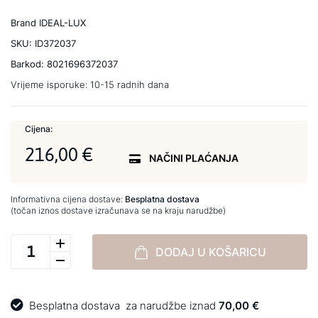
Brand
IDEAL-LUX
SKU:
ID372037
Barkod:
8021696372037
Vrijeme isporuke:
10-15 radnih dana
Cijena:
216,00 €
NAČINI PLAĆANJA
Informativna cijena dostave:
Besplatna dostava
(točan iznos dostave izračunava se na kraju narudžbe)
DODAJ U KOŠARICU
Besplatna dostava
za narudžbe iznad
70,00 €