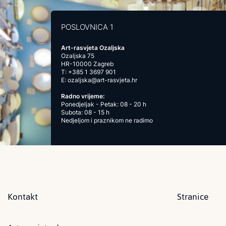
POSLOVNICA 1
Art-rasvjeta Ozaljska
Ozaljska 75
HR-10000 Zagreb
T:
+385 1 3697 901
E:
ozaljska@art-rasvjeta.hr
Radno vrijeme:
Ponedjeljak - Petak: 08 - 20 h
Subota: 08 - 15 h
Nedjeljom i praznikom ne radimo
Kontakt
Stranice