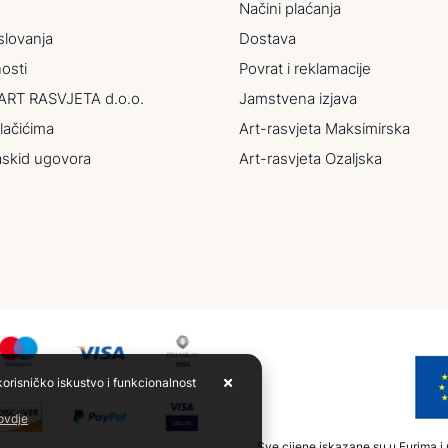
Načini plaćanja
slovanja
Dostava
nosti
Povrat i reklamacije
ART RASVJETA d.o.o.
Jamstvena izjava
lačićima
Art-rasvjeta Maksimirska
askid ugovora
Art-rasvjeta Ozaljska
korisničko iskustvo i funkcionalnost
 ovdje
Sve cijene iskazane su u Eurima i u