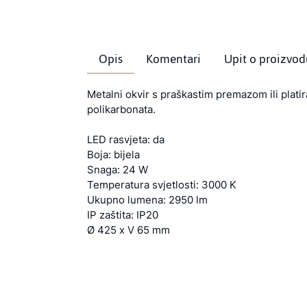
Opis
Komentari
Upit o proizvod
Metalni okvir s praškastim premazom ili plat
polikarbonata.
LED rasvjeta: da
Boja: bijela
Snaga: 24 W
Temperatura svjetlosti: 3000 K
Ukupno lumena: 2950 lm
IP zaštita: IP20
Ø 425 x V 65 mm