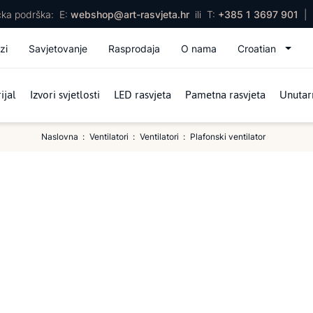
ička podrška:
E:
webshop@art-rasvjeta.hr
ili
T:
+385 1 3697 901
|
zi
Savjetovanje
Rasprodaja
O nama
Croatian
ijal
Izvori svjetlosti
LED rasvjeta
Pametna rasvjeta
Unutarn
Naslovna
Ventilatori
Ventilatori
Plafonski ventilator