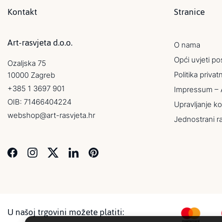
Kontakt
Stranice
Art-rasvjeta d.o.o.
O nama
Opći uvjeti po
Ozaljska 75
Politika privat
10000 Zagreb
+385 1 3697 901
Impressum – 
OIB: 71466404224
Upravljanje ko
webshop@art-rasvjeta.hr
Jednostrani r
U našoj trgovini možete platiti: