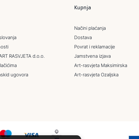
Kupnja
Načini plaćanja
slovanja
Dostava
nosti
Povrat i reklamacije
ART RASVJETA d.o.o.
Jamstvena izjava
lačićima
Art-rasvjeta Maksimirska
askid ugovora
Art-rasvjeta Ozaljska