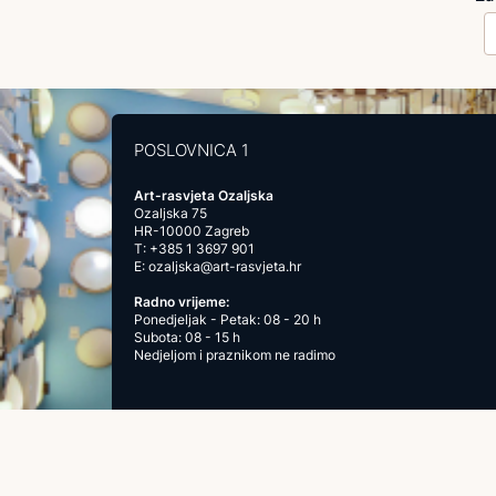
POSLOVNICA 1
Art-rasvjeta Ozaljska
Ozaljska 75
HR-10000 Zagreb
T:
+385 1 3697 901
E:
ozaljska@art-rasvjeta.hr
Radno vrijeme:
Ponedjeljak - Petak: 08 - 20 h
Subota: 08 - 15 h
Nedjeljom i praznikom ne radimo