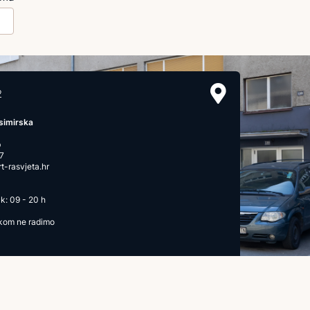
2
simirska
b
7
-rasvjeta.hr
k: 09 - 20 h
ikom ne radimo