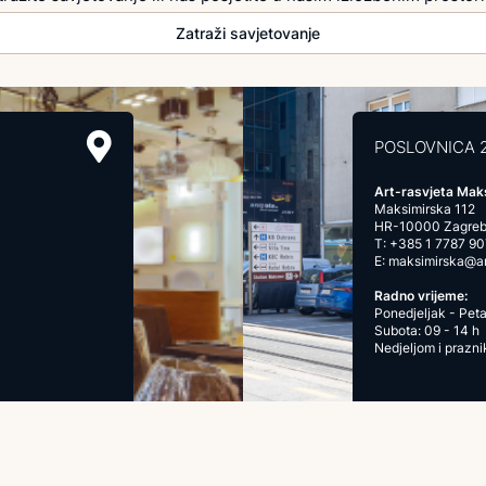
Zatraži savjetovanje
POSLOVNICA 
Art-rasvjeta Mak
Maksimirska 112
HR-10000 Zagre
T:
+385 1 7787 90
E:
maksimirska@art
Radno vrijeme:
Ponedjeljak - Peta
Subota: 09 - 14 h
Nedjeljom i prazn