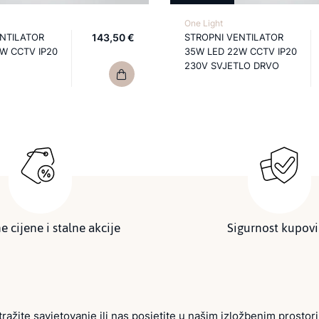
One Light
ENTILATOR
143,50 €
STROPNI VENTILATOR
W CCTV IP20
35W LED 22W CCTV IP20
230V SVJETLO DRVO
e cijene i stalne akcije
Sigurnost kupov
tražite savjetovanje ili nas posjetite u našim izložbenim prostor