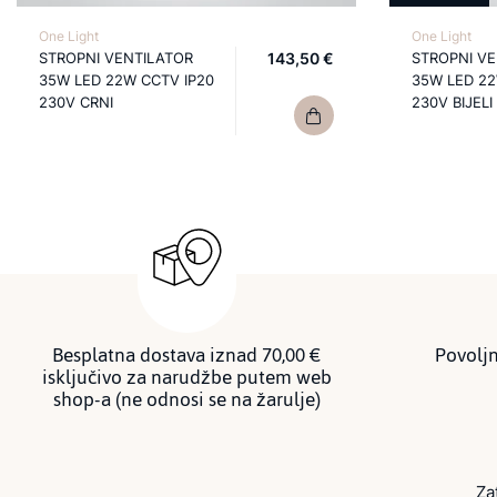
One Light
One Light
STROPNI VENTILATOR
143,50 €
STROPNI V
35W LED 22W CCTV IP20
35W LED 22
230V CRNI
230V BIJELI
Besplatna dostava iznad 70,00 €
Povoljn
isključivo za narudžbe putem web
shop-a (ne odnosi se na žarulje)
Za