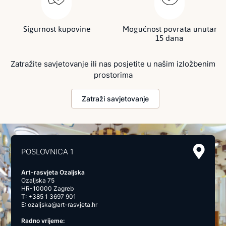
Sigurnost kupovine
Mogućnost povrata unutar
15 dana
Zatražite savjetovanje ili nas posjetite u našim izložbenim
prostorima
Zatraži savjetovanje
POSLOVNICA 1
Art-rasvjeta Ozaljska
Ozaljska 75
HR-10000 Zagreb
T:
+385 1 3697 901
E:
ozaljska@art-rasvjeta.hr
Radno vrijeme: