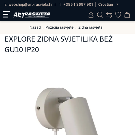
E:
webshop@art-rasvjeta.hr
ili
T:
+385 1 3697 901
Croatian
Nazad
Pozicija rasvjete
Zidna rasvjeta
EXPLORE ZIDNA SVJETILJKA BEŽ
GU10 IP20