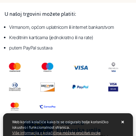
U našoj trgovini možete platiti:
Virmanom, općom uplatnicom ili internet bankarstvom
Kreditnim karticama (jednokratno ili na rate)
putem PayPal sustava
Web koristi kolačiće kako bi se osiguralo bolje korisničko
iskustvo i funkcionalnost stranica.
Više informacija o kolačićima možete pročitati ovdje