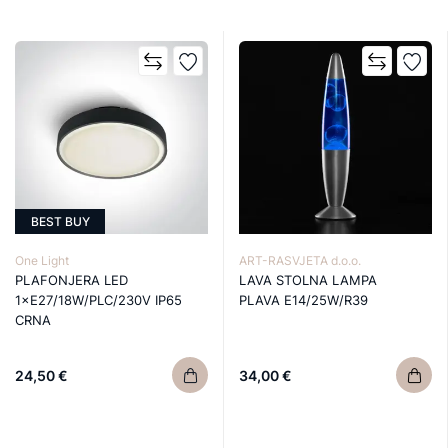
BEST BUY
One Light
ART-RASVJETA d.o.o.
PLAFONJERA LED
LAVA STOLNA LAMPA
1×E27/18W/PLC/230V IP65
PLAVA E14/25W/R39
CRNA
24,50 €
34,00 €