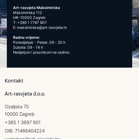
Art-rasvjeta Maksimirska
Maksimirska 112
HR-10000 Zagreb
T:
+385 1 7787 907
E:
maksimirska@art-rasvjeta.hr
Radno vrijeme:
Ponedjeljak - Petak: 09 - 20 h
Subota: 09 - 14 h
Nedjeljom i praznikom ne radimo
Kontakt
Art-rasvjeta d.o.o.
Ozaljska 75
10000 Zagreb
+385 1 3697 901
OIB: 71466404224