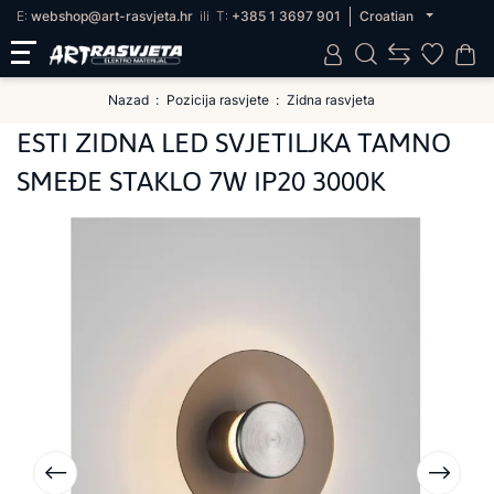
E:
webshop@art-rasvjeta.hr
ili
T:
+385 1 3697 901
Croatian
Nazad
Pozicija rasvjete
Zidna rasvjeta
ESTI ZIDNA LED SVJETILJKA TAMNO
SMEĐE STAKLO 7W IP20 3000K