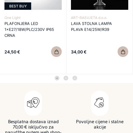
BEST BUY
One Light
ART-RASVJETA d.o.o.
PLAFONJERA LED
LAVA STOLNA LAMPA
1×E27/18W/PLC/230V IP65
PLAVA E14/25W/R39
CRNA
24,50 €
34,00 €
Besplatna dostava iznad
Povoljne cijene i stalne
70,00 € isključivo za
akcije
narudžbe putem web shop-