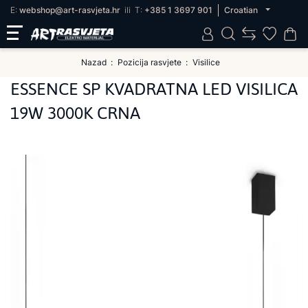
E:
webshop@art-rasvjeta.hr
ili
T:
+385 1 3697 901
Croatian
Nazad
Pozicija rasvjete
Visilice
ESSENCE SP KVADRATNA LED VISILICA
19W 3000K CRNA