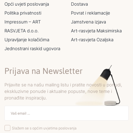
Opći uvjeti poslovanja
Dostava
Politika privatnosti
Povrat i reklamacije
Impressum – ART
Jamstvena izjava
RASVJETA d.o.o.
Art-rasvjeta Maksimirska
Upravljanje kolačićima
Art-rasvjeta Ozaljska
Jednostrani raskid ugovora
Prijava na Newsletter
Prijavite se na našu mailing listu i pratite novosti u ponudi,
ekskluzivne ponude i aktualne popuste, nove teme i
pronađite inspiraciju.
Slažem se s općim uvjetima poslovanja