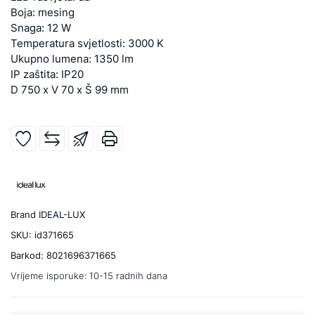
Boja: mesing
Snaga: 12 W
Temperatura svjetlosti: 3000 K
Ukupno lumena: 1350 lm
IP zaštita: IP20
D 750 x V 70 x Š 99 mm
Brand
IDEAL-LUX
SKU:
id371665
Barkod:
8021696371665
Vrijeme isporuke:
10-15 radnih dana