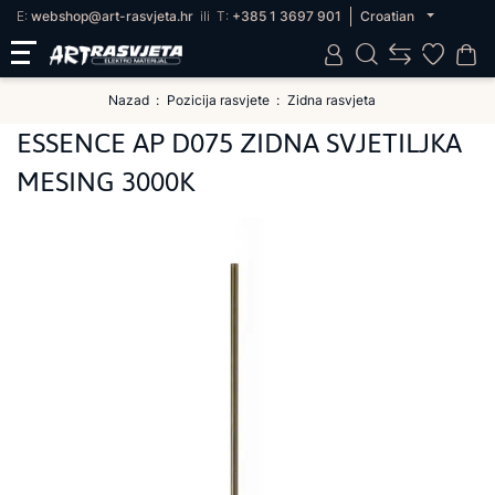
E:
webshop@art-rasvjeta.hr
ili
T:
+385 1 3697 901
Croatian
Nazad
Pozicija rasvjete
Zidna rasvjeta
ESSENCE AP D075 ZIDNA SVJETILJKA
MESING 3000K