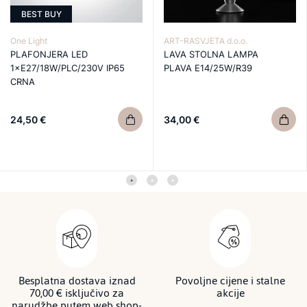
BEST BUY
One Light
ART-RASVJETA d.o.o.
PLAFONJERA LED
LAVA STOLNA LAMPA
1×E27/18W/PLC/230V IP65
PLAVA E14/25W/R39
CRNA
24,50 €
34,00 €
Besplatna dostava iznad
Povoljne cijene i stalne
70,00 € isključivo za
akcije
narudžbe putem web shop-