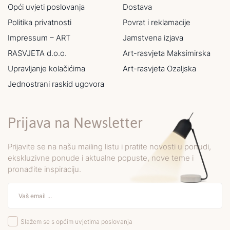
Opći uvjeti poslovanja
Dostava
Politika privatnosti
Povrat i reklamacije
Impressum – ART
Jamstvena izjava
RASVJETA d.o.o.
Art-rasvjeta Maksimirska
Upravljanje kolačićima
Art-rasvjeta Ozaljska
Jednostrani raskid ugovora
Prijava na Newsletter
Prijavite se na našu mailing listu i pratite novosti u ponudi,
ekskluzivne ponude i aktualne popuste, nove teme i
pronađite inspiraciju.
Slažem se s općim uvjetima poslovanja