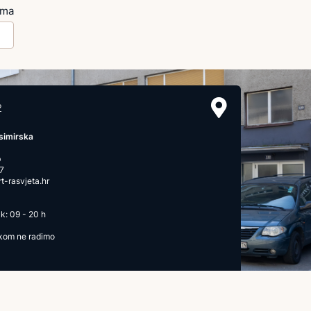
ima
2
simirska
b
7
-rasvjeta.hr
k: 09 - 20 h
ikom ne radimo