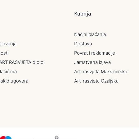
Kupnja
Načini plaćanja
slovanja
Dostava
nosti
Povrat i reklamacije
ART RASVJETA d.o.o.
Jamstvena izjava
lačićima
Art-rasvjeta Maksimirska
askid ugovora
Art-rasvjeta Ozaljska