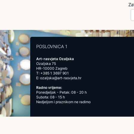
Za
POSLOVNICA 1
Art-rasvjeta Ozaljska
Ozaljska 75
HR-10000 Zagreb
T:
+385 1 3697 901
E:
ozaljska@art-rasvjeta.hr
Radno vrijeme:
Ponedjeljak - Petak: 08 - 20 h
Subota: 08 - 15 h
Nedjeljom i praznikom ne radimo