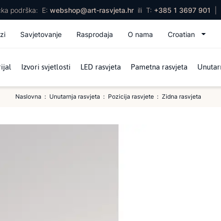
ička podrška:
E:
webshop@art-rasvjeta.hr
ili
T:
+385 1 3697 901
|
zi
Savjetovanje
Rasprodaja
O nama
Croatian
ijal
Izvori svjetlosti
LED rasvjeta
Pametna rasvjeta
Unutarn
Naslovna
Unutarnja rasvjeta
Pozicija rasvjete
Zidna rasvjeta