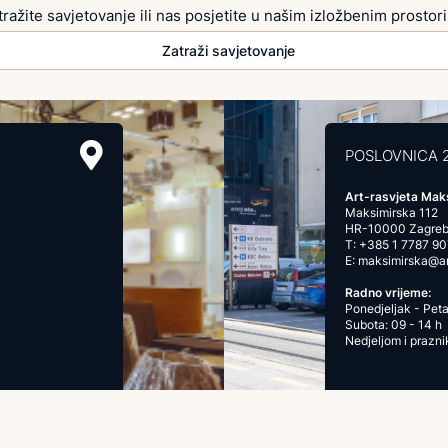
tražite savjetovanje ili nas posjetite u našim izložbenim prostor
Zatraži savjetovanje
POSLOVNICA 
Art-rasvjeta Mak
Maksimirska 112
HR-10000 Zagre
T:
+385 1 7787 90
E:
maksimirska@art
Radno vrijeme:
Ponedjeljak - Peta
Subota: 09 - 14 h
Nedjeljom i prazn