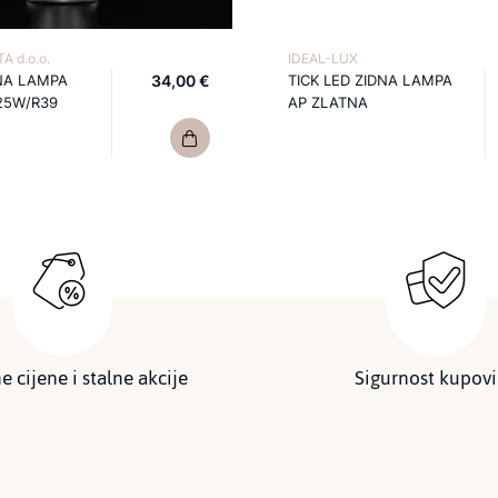
A d.o.o.
IDEAL-LUX
NA LAMPA
34,00 €
TICK LED ZIDNA LAMPA
25W/R39
AP ZLATNA
e cijene i stalne akcije
Sigurnost kupov