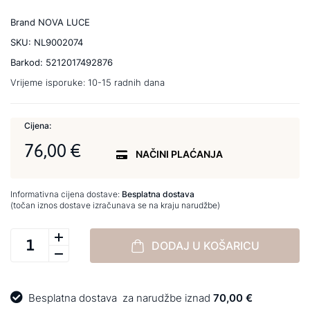
Brand
NOVA LUCE
SKU:
NL9002074
Barkod:
5212017492876
Vrijeme isporuke:
10-15 radnih dana
Cijena:
76,00 €
NAČINI PLAĆANJA
Informativna cijena dostave:
Besplatna dostava
(točan iznos dostave izračunava se na kraju narudžbe)
DODAJ U KOŠARICU
Besplatna dostava
za narudžbe iznad
70,00 €