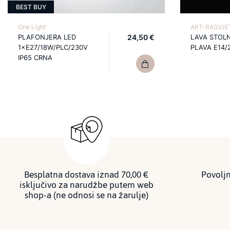
BEST BUY
One Light
ART-RASVJET
PLAFONJERA LED
24,50 €
LAVA STOL
1×E27/18W/PLC/230V
PLAVA E14/
IP65 CRNA
Besplatna dostava iznad 70,00 €
Povoljn
isključivo za narudžbe putem web
shop-a (ne odnosi se na žarulje)