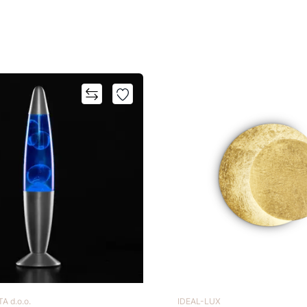
A d.o.o.
IDEAL-LUX