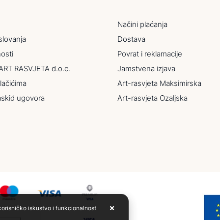
Načini plaćanja
slovanja
Dostava
nosti
Povrat i reklamacije
ART RASVJETA d.o.o.
Jamstvena izjava
lačićima
Art-rasvjeta Maksimirska
askid ugovora
Art-rasvjeta Ozaljska
korisničko iskustvo i funkcionalnost