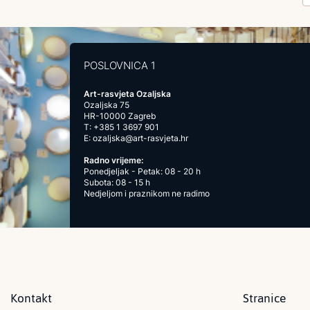
POSLOVNICA 1
Art-rasvjeta Ozaljska
Ozaljska 75
HR-10000 Zagreb
T:
+385 1 3697 901
E:
ozaljska@art-rasvjeta.hr
Radno vrijeme:
Ponedjeljak - Petak: 08 - 20 h
Subota: 08 - 15 h
Nedjeljom i praznikom ne radimo
Kontakt
Stranice