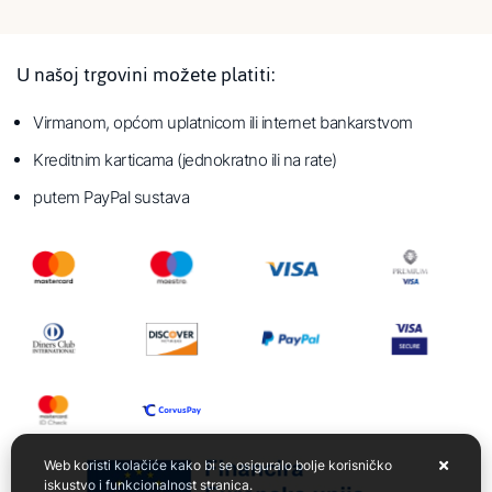
U našoj trgovini možete platiti:
Virmanom, općom uplatnicom ili internet bankarstvom
Kreditnim karticama (jednokratno ili na rate)
putem PayPal sustava
Web koristi kolačiće kako bi se osiguralo bolje korisničko
iskustvo i funkcionalnost stranica.