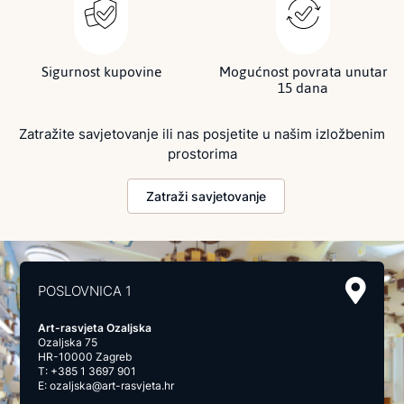
Sigurnost kupovine
Mogućnost povrata unutar
15 dana
Zatražite savjetovanje ili nas posjetite u našim izložbenim
prostorima
Zatraži savjetovanje
POSLOVNICA 1
Art-rasvjeta Ozaljska
Ozaljska 75
HR-10000 Zagreb
T:
+385 1 3697 901
E:
ozaljska@art-rasvjeta.hr