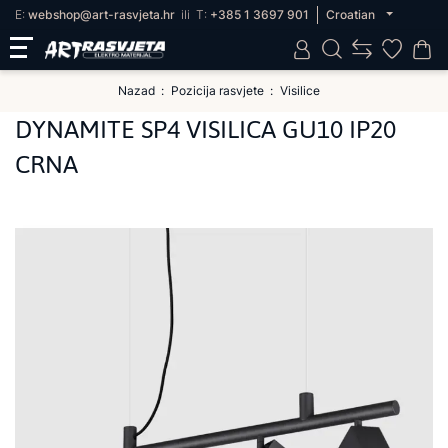
E:
webshop@art-rasvjeta.hr
ili
T:
+385 1 3697 901
Croatian
Nazad
Pozicija rasvjete
Visilice
DYNAMITE SP4 VISILICA GU10 IP20
CRNA