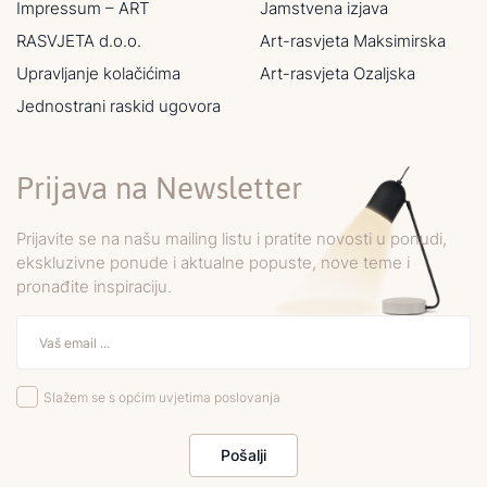
Impressum – ART
Jamstvena izjava
RASVJETA d.o.o.
Art-rasvjeta Maksimirska
Upravljanje kolačićima
Art-rasvjeta Ozaljska
Jednostrani raskid ugovora
Prijava na Newsletter
Prijavite se na našu mailing listu i pratite novosti u ponudi,
ekskluzivne ponude i aktualne popuste, nove teme i
pronađite inspiraciju.
Slažem se s općim uvjetima poslovanja
Pošalji