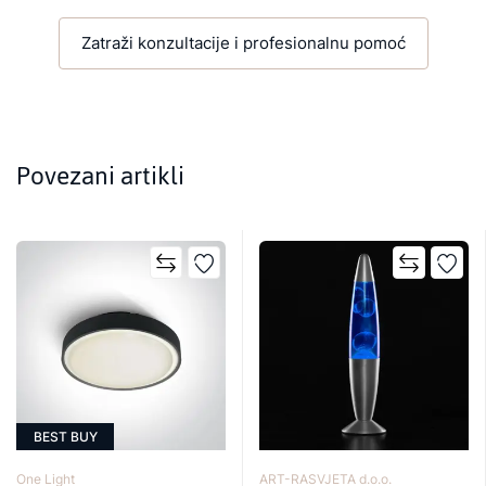
Zatraži konzultacije i profesionalnu pomoć
Povezani artikli
BEST BUY
One Light
ART-RASVJETA d.o.o.