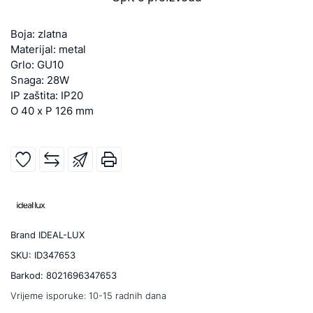
Boja: zlatna
Materijal: metal
Grlo: GU10
Snaga: 28W
IP zaštita: IP20
O 40 x P 126 mm
Brand
IDEAL-LUX
SKU:
ID347653
Barkod:
8021696347653
Vrijeme isporuke:
10-15 radnih dana