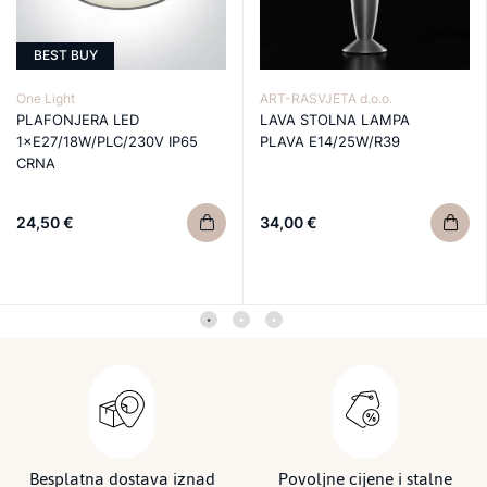
BEST BUY
One Light
ART-RASVJETA d.o.o.
PLAFONJERA LED
LAVA STOLNA LAMPA
1×E27/18W/PLC/230V IP65
PLAVA E14/25W/R39
CRNA
24,50 €
34,00 €
Besplatna dostava iznad
Povoljne cijene i stalne