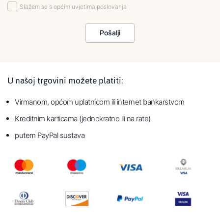
Slažem se s općim uvjetima poslovanja
Pošalji
U našoj trgovini možete platiti:
Virmanom, općom uplatnicom ili internet bankarstvom
Kreditnim karticama (jednokratno ili na rate)
putem PayPal sustava