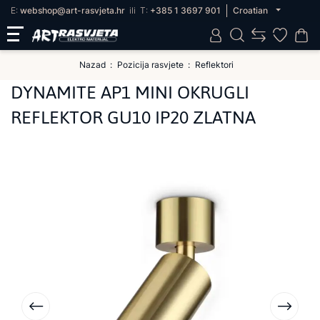
E:
webshop@art-rasvjeta.hr
ili
T:
+385 1 3697 901
Croatian
Nazad
Pozicija rasvjete
Reflektori
DYNAMITE AP1 MINI OKRUGLI
REFLEKTOR GU10 IP20 ZLATNA