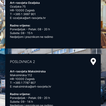
Art-rasvjeta Ozaljska
Ozaljska 75
HR-10000 Zagreb
T:
+385 1 3697 901
E:
ozaljska@art-rasvjeta.hr
Radno vrijeme:
Ponedjeljak - Petak: 08 - 20 h
Subota: 08 - 15 h
Nedjeljom i praznikom ne radimo
POSLOVNICA 2
Art-rasvjeta Maksimirska
Maksimirska 112
HR-10000 Zagreb
T:
+385 1 7787 907
E:
maksimirska@art-rasvjeta.hr
Radno vrijeme:
Ponedjeljak - Petak: 09 - 20 h
Subota: 09 - 14 h
Nedjeljom i praznikom ne radimo