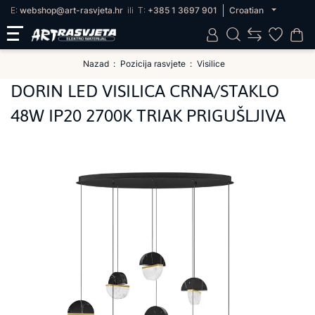
E:
webshop@art-rasvjeta.hr
ili
T:
+385 1 3697 901
Croatian
Nazad
Pozicija rasvjete
Visilice
DORIN LED VISILICA CRNA/STAKLO
48W IP20 2700K TRIAK PRIGUŠLJIVA