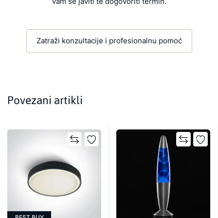
vam se javiti te dogovoriti termin.
Zatraži konzultacije i profesionalnu pomoć
Povezani artikli
BEST BUY