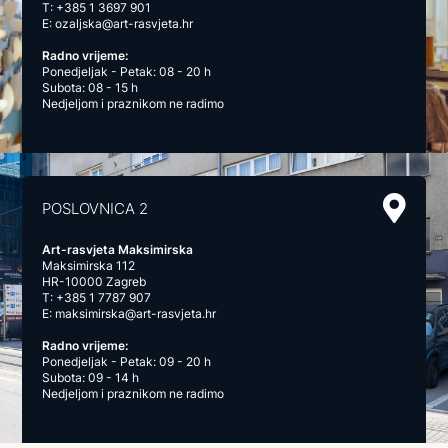
T:
+385 1 3697 901
E:
ozaljska@art-rasvjeta.hr
Radno vrijeme:
Ponedjeljak - Petak: 08 - 20 h
Subota: 08 - 15 h
Nedjeljom i praznikom ne radimo
POSLOVNICA 2
Art-rasvjeta Maksimirska
Maksimirska 112
HR-10000 Zagreb
T:
+385 1 7787 907
E:
maksimirska@art-rasvjeta.hr
Radno vrijeme:
Ponedjeljak - Petak: 09 - 20 h
Subota: 09 - 14 h
Nedjeljom i praznikom ne radimo