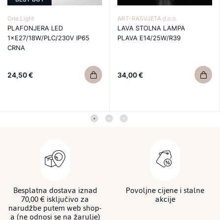
One Light
ART-RASVJETA d.o.o.
PLAFONJERA LED
LAVA STOLNA LAMPA
1×E27/18W/PLC/230V IP65
PLAVA E14/25W/R39
CRNA
24,50 €
34,00 €
Besplatna dostava iznad
Povoljne cijene i stalne
70,00 € isključivo za
akcije
narudžbe putem web shop-
a (ne odnosi se na žarulje)