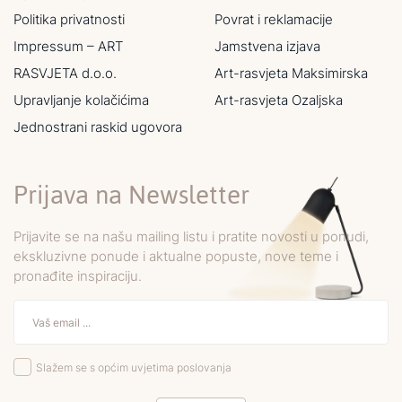
Politika privatnosti
Povrat i reklamacije
Impressum – ART
Jamstvena izjava
RASVJETA d.o.o.
Art-rasvjeta Maksimirska
Upravljanje kolačićima
Art-rasvjeta Ozaljska
Jednostrani raskid ugovora
Prijava na Newsletter
Prijavite se na našu mailing listu i pratite novosti u ponudi,
ekskluzivne ponude i aktualne popuste, nove teme i
pronađite inspiraciju.
Slažem se s općim uvjetima poslovanja