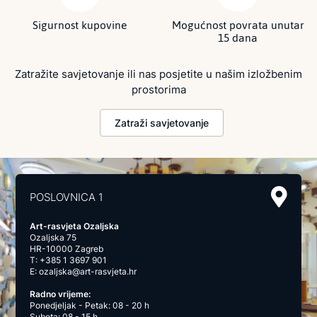
Sigurnost kupovine
Mogućnost povrata unutar
15 dana
Zatražite savjetovanje ili nas posjetite u našim izložbenim
prostorima
Zatraži savjetovanje
POSLOVNICA 1
Art-rasvjeta Ozaljska
Ozaljska 75
HR-10000 Zagreb
T:
+385 1 3697 901
E:
ozaljska@art-rasvjeta.hr
Radno vrijeme:
Ponedjeljak - Petak: 08 - 20 h
Subota: 08 - 15 h