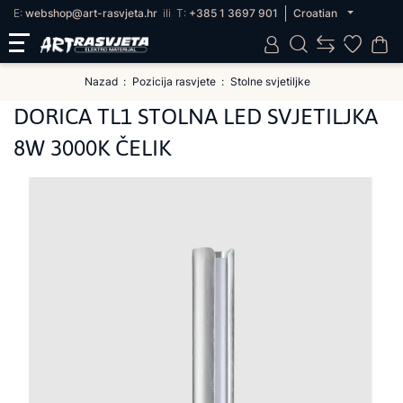
E:
webshop@art-rasvjeta.hr
ili
T:
+385 1 3697 901
Croatian
Nazad
Pozicija rasvjete
Stolne svjetiljke
DORICA TL1 STOLNA LED SVJETILJKA
8W 3000K ČELIK