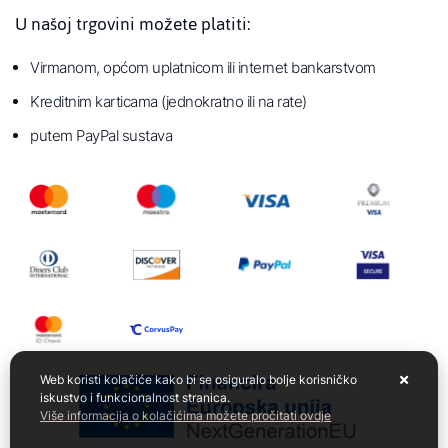
U našoj trgovini možete platiti:
Virmanom, općom uplatnicom ili internet bankarstvom
Kreditnim karticama (jednokratno ili na rate)
putem PayPal sustava
Web koristi kolačiće kako bi se osiguralo bolje korisničko
iskustvo i funkcionalnost stranica.
Više informacija o kolačićima možete pročitati ovdje