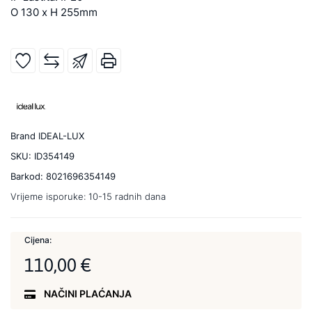
O 130 x H 255mm
Brand
IDEAL-LUX
SKU:
ID354149
Barkod:
8021696354149
Vrijeme isporuke:
10-15 radnih dana
Cijena:
110,00 €
NAČINI PLAĆANJA