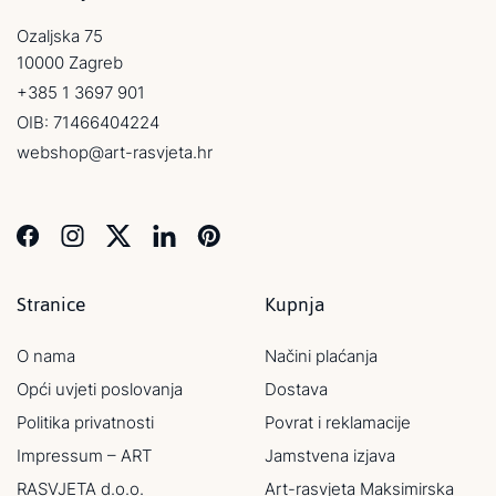
Ozaljska 75
10000 Zagreb
+385 1 3697 901
OIB: 71466404224
webshop@art-rasvjeta.hr
Stranice
Kupnja
O nama
Načini plaćanja
Opći uvjeti poslovanja
Dostava
Politika privatnosti
Povrat i reklamacije
Impressum – ART
Jamstvena izjava
RASVJETA d.o.o.
Art-rasvjeta Maksimirska