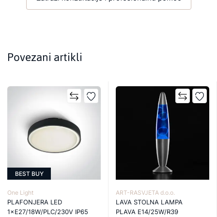
Povezani artikli
BEST BUY
One Light
ART-RASVJETA d.o.o.
PLAFONJERA LED
LAVA STOLNA LAMPA
1×E27/18W/PLC/230V IP65
PLAVA E14/25W/R39