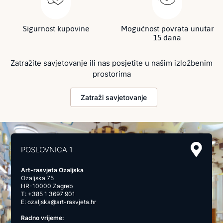
Sigurnost kupovine
Mogućnost povrata unutar
15 dana
Zatražite savjetovanje ili nas posjetite u našim izložbenim
prostorima
Zatraži savjetovanje
POSLOVNICA 1
Art-rasvjeta Ozaljska
Ozaljska 75
HR-10000 Zagreb
T:
+385 1 3697 901
E:
ozaljska@art-rasvjeta.hr
Radno vrijeme: