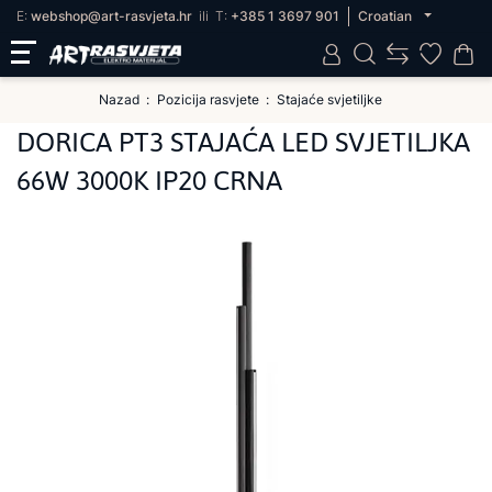
E:
webshop@art-rasvjeta.hr
ili
T:
+385 1 3697 901
Croatian
Nazad
Pozicija rasvjete
Stajaće svjetiljke
DORICA PT3 STAJAĆA LED SVJETILJKA
66W 3000K IP20 CRNA