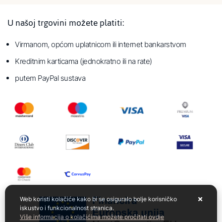
U našoj trgovini možete platiti:
Virmanom, općom uplatnicom ili internet bankarstvom
Kreditnim karticama (jednokratno ili na rate)
putem PayPal sustava
Web koristi kolačiće kako bi se osiguralo bolje korisničko
iskustvo i funkcionalnost stranica.
Više informacija o kolačićima možete pročitati ovdje